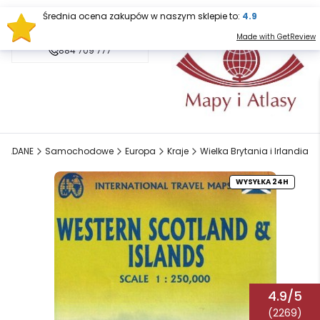
Średnia ocena zakupów w naszym sklepie to:
4.9
sklep@mapy.net.pl
Made with GetReview
884 709 777
KŁADANE
Samochodowe
Europa
Kraje
Wielka Brytania i Irlandia
WYSYŁKA 24H
4.9/5
(2269)