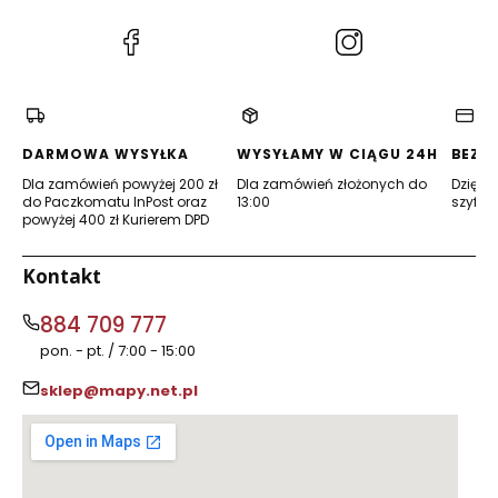
(Otwiera
(Otwiera
się
się
w
w
nowej
nowej
karcie)
karcie)
DARMOWA WYSYŁKA
WYSYŁAMY W CIĄGU 24H
BEZP
Dla zamówień powyżej 200 zł
Dla zamówień złożonych do
Dzięki 
do Paczkomatu InPost oraz
13:00
szyfro
powyżej 400 zł Kurierem DPD
Kontakt
884 709 777
pon. - pt. / 7:00 - 15:00
sklep@mapy.net.pl