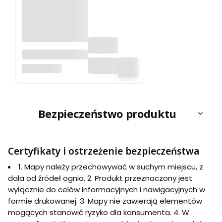
Wielka Brytania i
Irlandia. Anglia,
EXPRESSMAP
Walia, Szkocja.
Laminowana
mapa
samochodowo-
turystyczna.
Bezpieczeństwo produktu
Wyd. 2026.
ExpressMap
Certyfikaty i ostrzeżenie bezpieczeństwa
1. Mapy należy przechowywać w suchym miejscu, z
dala od źródeł ognia. 2. Produkt przeznaczony jest
wyłącznie do celów informacyjnych i nawigacyjnych w
formie drukowanej. 3. Mapy nie zawierają elementów
mogących stanowić ryzyko dla konsumenta. 4. W