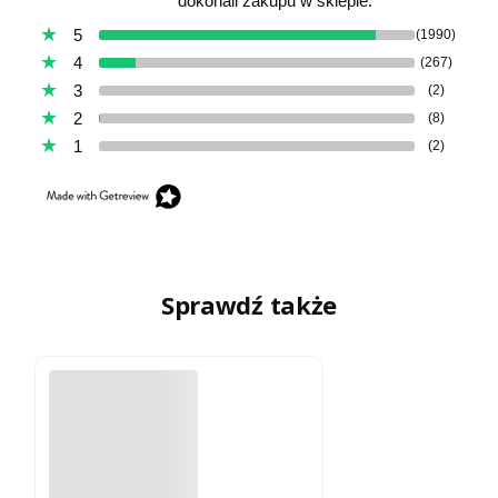
dokonali zakupu w sklepie.
5
(1990)
4
(267)
3
(2)
2
(8)
1
(2)
Sprawdź także