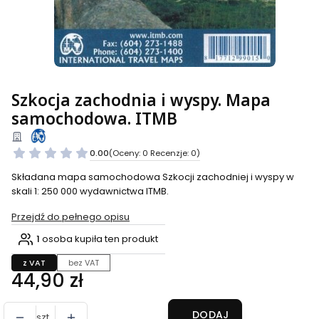
Szkocja zachodnia i wyspy. Mapa
samochodowa. ITMB
0.00
(Oceny: 0 Recenzje: 0)
Składana mapa samochodowa Szkocji zachodniej i wyspy w
skali 1: 250 000 wydawnictwa ITMB.
Przejdź do pełnego opisu
1
osoba kupiła ten produkt
z VAT
bez VAT
Cena
44,90 zł
DODAJ
szt.