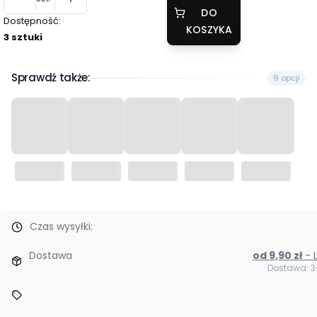
DO
Dostępność:
KOSZYKA
3 sztuki
Sprawdź także:
9 opcji
Czas wysyłki:
Dostawa
od 9,90 zł
Dostawa: 3