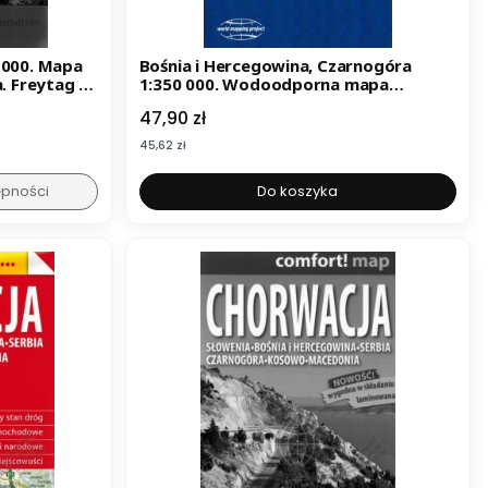
 000. Mapa
Bośnia i Hercegowina, Czarnogóra
. Freytag &
1:350 000. Wodoodporna mapa
samochodowo-turystyczna. Wyd.
Cena
47,90 zł
2025. Reise Know-How
Cena
45,62 zł
ępności
Do koszyka