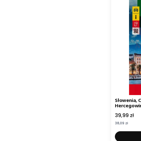
Słowenia, C
Hercegowin
Północna 
Cena
39,99 zł
samochodo
Cena
38,09 zł