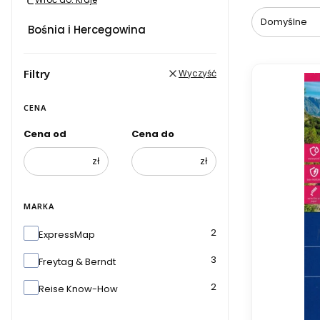
Domyślne
Bośnia i Hercegowina
Filtry
Wyczyść
CENA
Cena od
Cena do
zł
zł
MARKA
Marka
2
ExpressMap
3
Freytag & Berndt
2
Reise Know-How