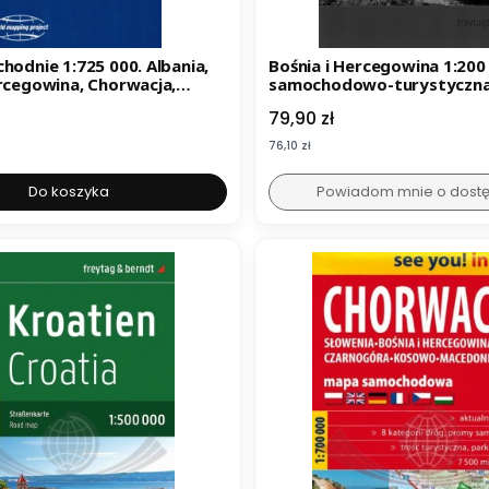
Bośnia i Hercegowina 1:200
ercegowina, Chorwacja,
samochodowo-turystyczna
cedonia, Czarnogóra,
Berndt
Cena
79,90 zł
owenia. Wodoodporna mapa
wo. Reise Know-How
Cena
76,10 zł
Do koszyka
Powiadom mnie o dost