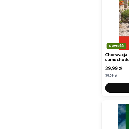
NOWOŚĆ
Chorwacja 
samochodow
Berndt
Cena
39,99 zł
Cena
38,09 zł