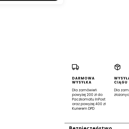
DARMOWA
WYSYŁ
WYSYŁKA
CIĄGU
Dla zamówień
Dla zam
powyżej 200 zł do
złożonyc
Paczkomatu InPost
oraz powyżej 400 zł
Kurierem DPD
 stopce
Bezpieczeństwo