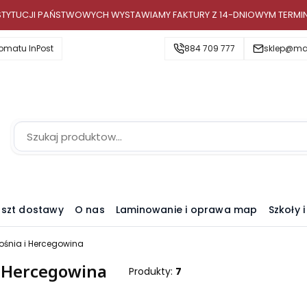
INSTYTUCJI PAŃSTWOWYCH WYSTAWIAMY FAKTURY Z 14-DNIOWYM TERMI
omatu InPost
884 709 777
sklep@map
szt dostawy
O nas
Laminowanie i oprawa map
Szkoły 
ośnia i Hercegowina
i Hercegowina
Produkty:
7
oduktów