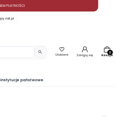
NEM PŁATNOŚCI
y.net.pl
Produkt
Ulubione
Zaloguj się
Koszyk
i instytucje państwowe