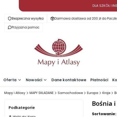
DLA SZKÓŁ I 
Bezpieczna wysyłka
Darmowa dostawa od 200 zł do Paczk
Przyjazna pomoc
Oferta
Nowości
Dane kontaktowe
Płatności
Ko
Mapy i Atlasy
MAPY SKŁADANE
Samochodowe
Europa
Kraje
B
Bośnia 
Podkategorie
Lista pr
Sortowanie:
Wróć do: Kraje