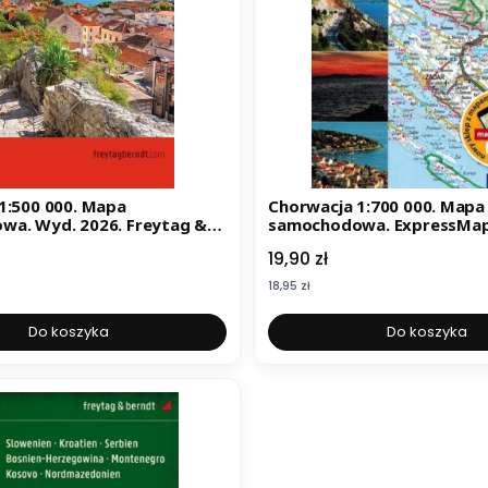
1:500 000. Mapa
Chorwacja 1:700 000. Mapa
a. Wyd. 2026. Freytag &
samochodowa. ExpressMa
Cena
19,90 zł
Cena
18,95 zł
Do koszyka
Do koszyka