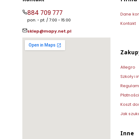
884 709 777
Dane ko
pon. - pt. / 7:00 - 15:00
Kontakt
sklep@mapy.net.pl
Zakup
Allegro
Szkoły i
Regulam
Płatności
Koszt do
Jak szuk
Inne