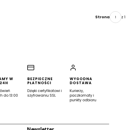
z 1
Strona
AMY W
BEZPIECZNE
WYGODNA
 24H
PŁATNOŚCI
DOSTAWA
ówień
Dzięki certyfikatowi i
Kurierzy,
h do 13:00
szyfrowaniu SSL
paczkomaty i
punkty odbioru
Newsletter