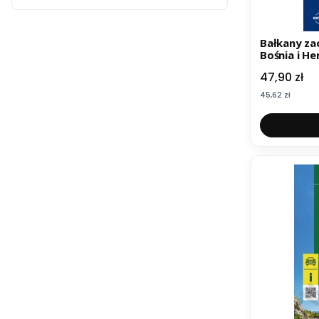
Bałkany zachodnie 1:725 000. Albania,
Bośnia i H
Kosowo, Ma
Cena
47,90 zł
Serbia, Sł
samochodo
Cena
45,62 zł