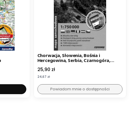
Chorwacja, Słowenia, Bośnia i
p
Hercegowina, Serbia, Czarnogóra,
Kosowo, Macedonia. Laminowana
Cena
25,90 zł
mapa samochodowo-turystyczna.
ExpressMap
Cena
24,67 zł
Powiadom mnie o dostępności