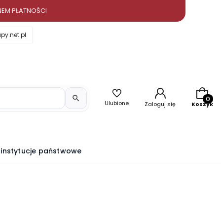
NEM PŁATNOŚCI
y.net.pl
Produkt
Ulubione
Zaloguj się
Koszyk
i instytucje państwowe