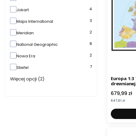
4
Jokart
3
Maps International
2
Meridian
8
National Geographic
2
Nowa Era
7
Stiefel
Europa 1:3 750 000. Mapa w ramie
Więcej opcji (2)
drewnianej
angielski
Cena
679,99 zł
Cena
647,61 zł