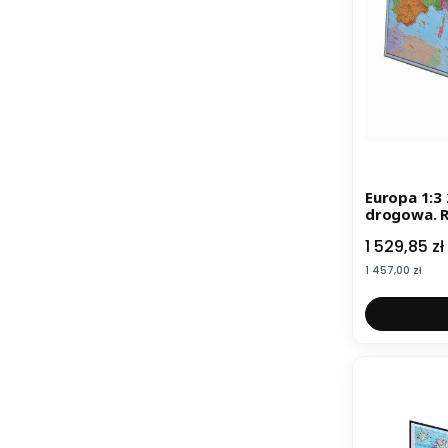
Europa 1:3
drogowa. R
Cena
1 529,85 zł
Cena
1 457,00 zł