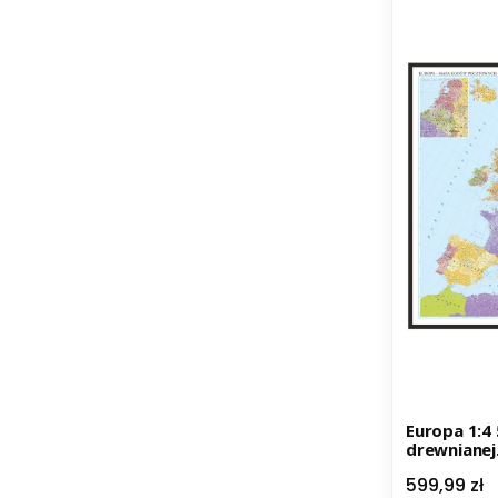
Europa 1:4 500 000. Mapa w ramie
drewnianej
polski
Cena
599,99 zł