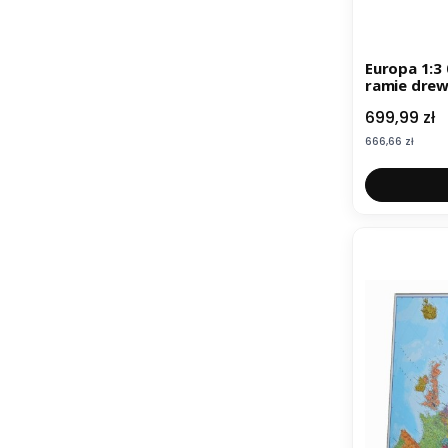
Europa 1:3
ramie drew
Cena
699,99 zł
Cena
666,66 zł