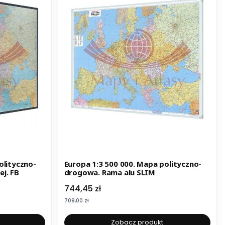
olityczno-
Europa 1:3 500 000. Mapa polityczno-
j. FB
drogowa. Rama alu SLIM
Cena
744,45 zł
Cena
709,00 zł
Zobacz produkt