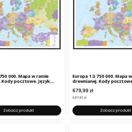
Europa 1:3 750 000. Mapa w ramie
. Kody pocztowe. Język
drewnianej. Kody pocztowe
polski
Cena
679,99 zł
Cena
647,61 zł
Zobacz produkt
Zobacz produkt