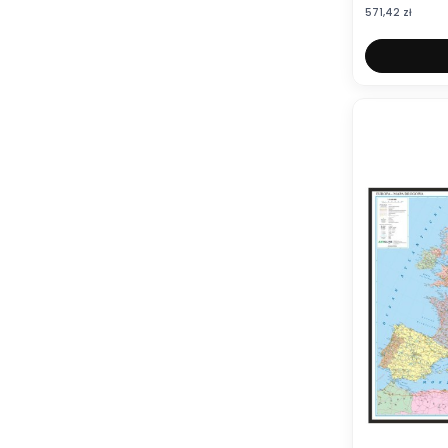
Cena
571,42 zł