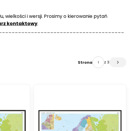
 wielkości i wersji. Prosimy o kierowanie pytań
arz kontaktowy
.
_______________________________________
z 3
Strona
Następ