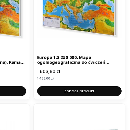
Europa 1:3 250 000. Mapa
zna). Rama
ogólnogeograficzna do ćwiczeń
(fizyczna). Rama alu SLIM
Cena
1 503,60 zł
Cena
1 432,00 zł
Zobacz produkt