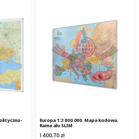
olityczno-
Europa 1:2 800 000. Mapa kodowa.
Rama alu SLIM
Cena
1 400,70 zł