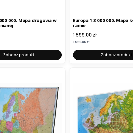
 000 000. Mapa drogowa w
Europa 1:3 000 000. Mapa 
nianej
ramie
Cena
1 599,00 zł
Cena
1 522,86 zł
Zobacz produkt
Zobacz produkt