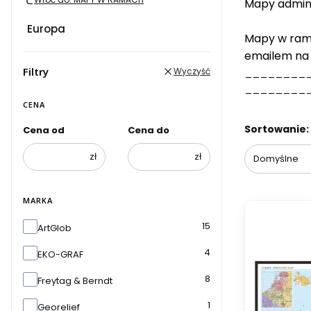
Mapy admini
Europa
Mapy w ramac
emailem na
Filtry
Wyczyść
________
________
CENA
Lista pr
Sortowanie:
Cena od
Cena do
zł
zł
Domyślne
MARKA
Marka
15
ArtGlob
4
EKO-GRAF
8
Freytag & Berndt
1
Georelief