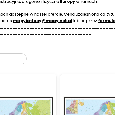
stracyjne, drogowe i fizyczne
Europy
w ramach.
h dostępne w naszej ofercie. Cena uzależniona od tytułu,
 adres
mapyiatlasy@mapy.net.pl
lub poprzez
formul
_________________________________________
_________________________________
oduktów