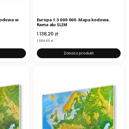
kodowa w
Europa 1:3 000 000. Mapa kodowa.
Rama alu SLIM
Cena
1 138,20 zł
Cena
1 084,00 zł
Zobacz produkt