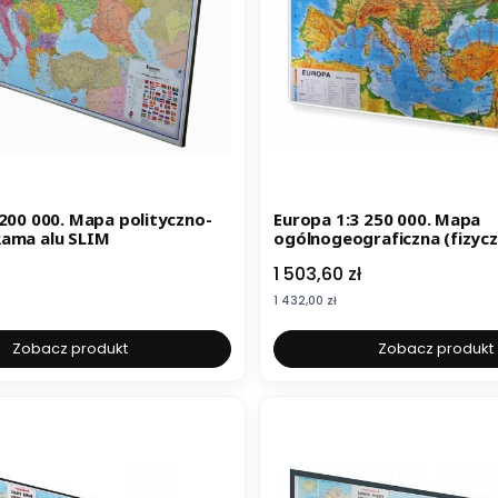
 200 000. Mapa polityczno-
Europa 1:3 250 000. Mapa
ama alu SLIM
ogólnogeograficzna (fizyc
alu SLIM
Cena
1 503,60 zł
Cena
1 432,00 zł
Zobacz produkt
Zobacz produkt