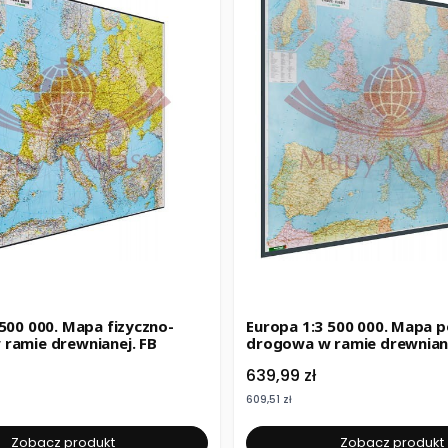
 500 000. Mapa fizyczno-
Europa 1:3 500 000. Mapa p
ramie drewnianej. FB
drogowa w ramie drewniane
Cena
639,99 zł
Cena
609,51 zł
Zobacz produkt
Zobacz produkt