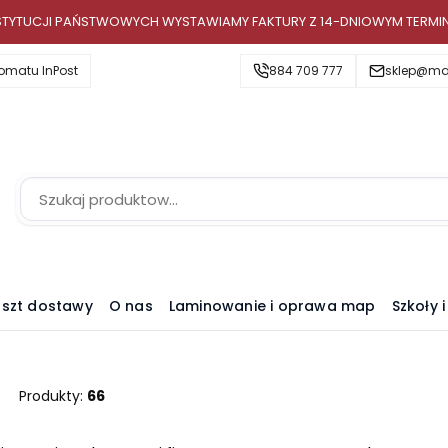
INSTYTUCJI PAŃSTWOWYCH WYSTAWIAMY FAKTURY Z 14-DNIOWYM TERMI
omatu InPost
884 709 777
sklep@map
szt dostawy
O nas
Laminowanie i oprawa map
Szkoły 
Produkty:
66