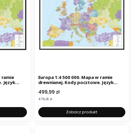
Europa 1:4 500 000. Mapa w ramie
. Język
drewnianej. Kody pocztowe. Język
angielski
Cena
499,99 zł
Cena
476,18 zł
Zobacz produkt