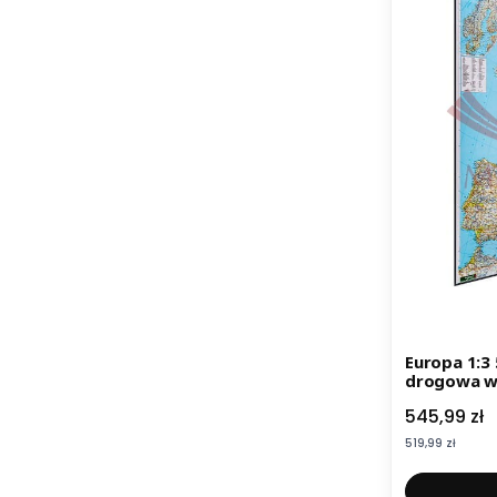
Europa 1:3
drogowa w 
Cena
545,99 zł
Cena
519,99 zł