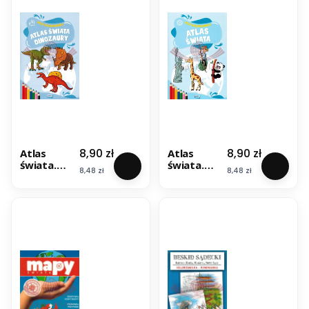
Cena
Cena
8,90 zł
8,90 zł
Atlas
Atlas
świata.
świata.
Cena
Cena
8,48 zł
8,48 zł
Dinozaury.
Kolorowan
Kolorowan
ka dla
ka dla
dzieci
dzieci