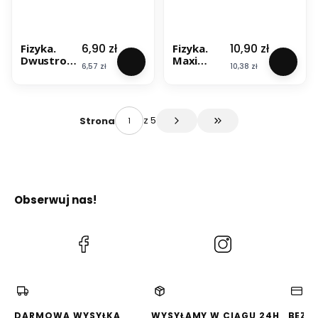
Cena
Cena
6,90 zł
10,90 zł
Fizyka.
Fizyka.
Dwustronn
Maxi
Cena
Cena
6,57 zł
10,38 zł
a mini
ściąga.
ściąga.
Demart
Demart
z 5
Strona
Przejdź do ostatniej s
Obserwuj nas!
(Otwiera
(Otwiera
się
się
w
w
nowej
nowej
karcie)
karcie)
DARMOWA WYSYŁKA
WYSYŁAMY W CIĄGU 24H
BEZP