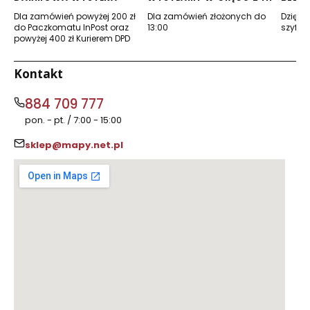
Dla zamówień powyżej 200 zł
Dla zamówień złożonych do
Dzięki 
do Paczkomatu InPost oraz
13:00
szyfro
powyżej 400 zł Kurierem DPD
Kontakt
884 709 777
pon. - pt. / 7:00 - 15:00
sklep@mapy.net.pl