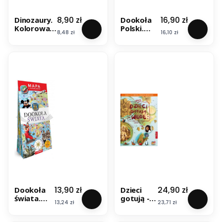
Cena
Cena
8,90 zł
16,90 zł
Dinozaury.
Dookoła
Kolorowan
Polski.
Cena
Cena
8,48 zł
16,10 zł
ka dla
Mapa z
dzieci
naklejkami
. Demart
Cena
Cena
13,90 zł
24,90 zł
Dookoła
Dzieci
świata.
gotują -
Cena
Cena
13,24 zł
23,71 zł
Mapa z
wege.
naklejkami
Książka