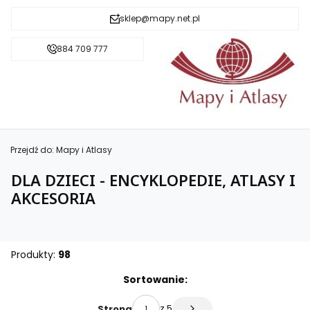
sklep@mapy.net.pl
884 709 777
Przejdź do:
Mapy i Atlasy
DLA DZIECI - ENCYKLOPEDIE, ATLASY I
AKCESORIA
Produkty:
98
Lista produktów
Sortowanie:
z 5
Strona