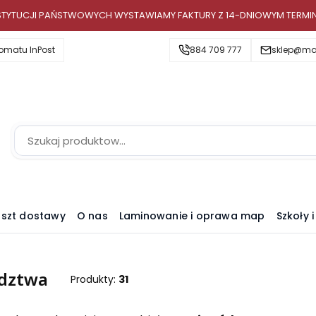
INSTYTUCJI PAŃSTWOWYCH WYSTAWIAMY FAKTURY Z 14-DNIOWYM TERMI
omatu InPost
884 709 777
sklep@map
szt dostawy
O nas
Laminowanie i oprawa map
Szkoły 
dztwa
Produkty:
31