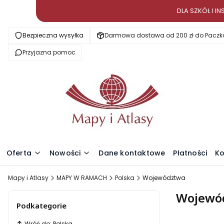
DLA SZKÓŁ I 
Bezpieczna wysyłka
Darmowa dostawa od 200 zł do Paczk
Przyjazna pomoc
Oferta
Nowości
Dane kontaktowe
Płatności
Ko
Mapy i Atlasy
MAPY W RAMACH
Polska
Województwa
Wojewó
Podkategorie
Wróć do: Polska