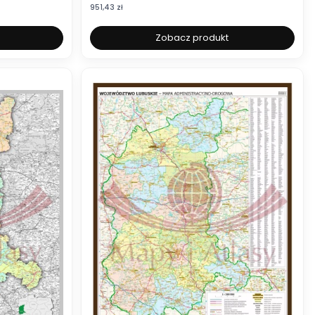
Cena
951,43 zł
Zobacz produkt