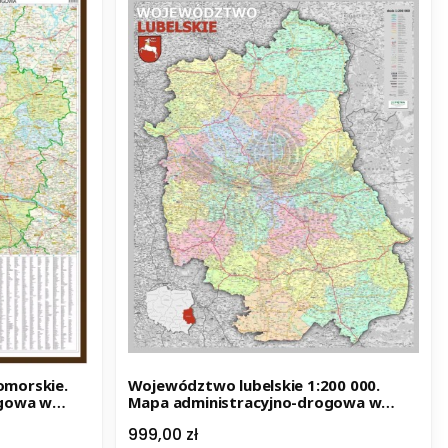
morskie.
Województwo lubelskie 1:200 000.
ogowa w
Mapa administracyjno-drogowa w
25
ramie. Wyd. 2026
Cena
999,00 zł