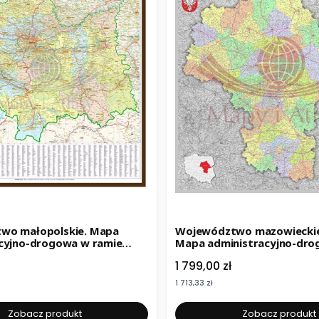
wo małopolskie. Mapa
Województwo mazowieckie 
cyjno-drogowa w ramie
Mapa administracyjno-dr
. Wyd. 2025
ramie. Wyd. 2025
Cena
1 799,00 zł
Cena
1 713,33 zł
Zobacz produkt
Zobacz produkt