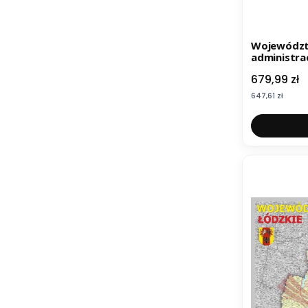
Województ
administra
drewnianej
Cena
679,99 zł
Cena
647,61 zł