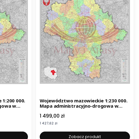
1:200 000.
Województwo mazowieckie 1:230 000.
ogowa w
Mapa administracyjno-drogowa w
ramie. Wyd. 2025
Cena
1 499,00 zł
Cena
1 427,62 zł
Zobacz produkt