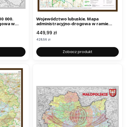
0 000.
Województwo lubuskie. Mapa
ogowa w
administracyjno-drogowa w ramie
drewnianej. Wyd. 2025
Cena
449,99 zł
Cena
428,56 zł
Zobacz produkt