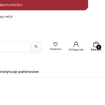
NEM PŁATNOŚCI
y.net.pl
Produkt
Ulubione
Zaloguj się
Koszyk
i instytucje państwowe