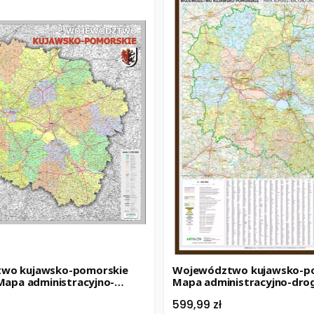
wo kujawsko-pomorskie
Województwo kujawsko-po
 Mapa administracyjno-
Mapa administracyjno-dr
ramie. Wyd. 2026
ramie drewnianej. Wyd. 20
Cena
599,99 zł