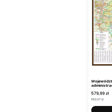
Województ
administra
drewnianej
Cena
579,99 zł
Cena
552,37 zł