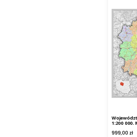
Województ
1:200 000.
drogowa w 
Cena
999,00 zł