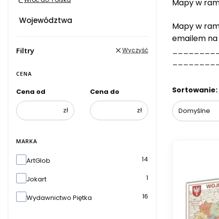
Mapy w ram
Województwa
Mapy w ramac
emailem na
________
Filtry
Wyczyść
________
CENA
Lista pr
Sortowanie:
Cena od
Cena do
zł
zł
Domyślne
MARKA
Marka
14
ArtGlob
1
Jokart
16
Wydawnictwo Piętka