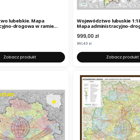
wo lubelskie. Mapa
Województwo lubuskie 1:18
cyjno-drogowa w ramie
Mapa administracyjno-dr
. Wyd. 2025
ramie. Wyd. 2025
Cena
999,00 zł
Cena
951,43 zł
Zobacz produkt
Zobacz produkt