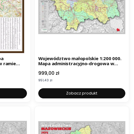
pa
Województwo małopolskie 1:200 000.
w ramie
Mapa administracyjno-drogowa w
ramie
Cena
999,00 zł
Cena
951,43 zł
Zobacz produkt