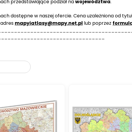
ach przedstawiające podział na
województwa
.
h dostępne w naszej ofercie. Cena uzależniona od tytułu,
 adres
mapyiatlasy@mapy.net.pl
lub poprzez
formul
_________________________________________
_________________________________
oduktów