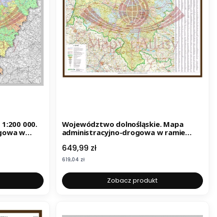
1:200 000.
Województwo dolnośląskie. Mapa
ogowa w
administracyjno-drogowa w ramie
drewnianej. Wyd. 2025
Cena
649,99 zł
Cena
619,04 zł
Zobacz produkt