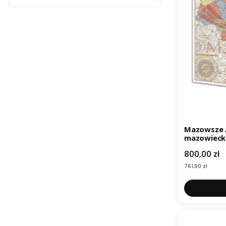
Mazowsze 
mazowiecki
SLIM
Cena
800,00 zł
Cena
761,90 zł