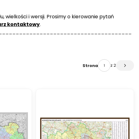
 wielkości i wersji. Prosimy o kierowanie pytań
arz kontaktowy
.
_______________________________________
z 2
Strona
Następ