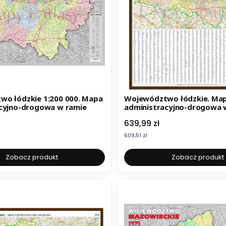
o łódzkie 1:200 000. Mapa
Województwo łódzkie. Ma
cyjno-drogowa w ramie
administracyjno-drogowa 
drewnianej. Wyd. 2025
Cena
639,99 zł
Cena
609,51 zł
Zobacz produkt
Zobacz produkt