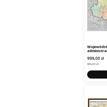
Województw
administra
Cena
999,00 zł
Cena
951,43 zł