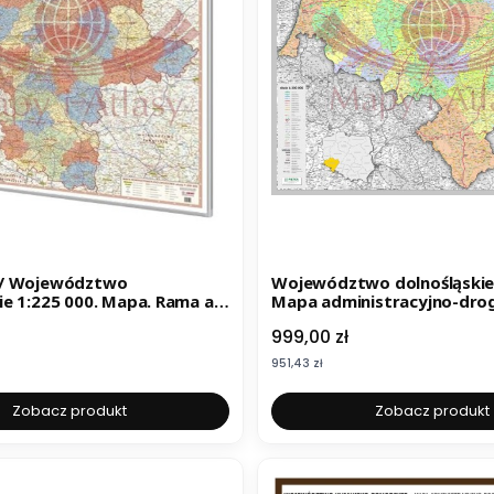
/ Województwo
Województwo dolnośląskie 
e 1:225 000. Mapa. Rama alu
Mapa administracyjno-dr
ramie. Wyd. 2025
Cena
999,00 zł
Cena
951,43 zł
Zobacz produkt
Zobacz produkt