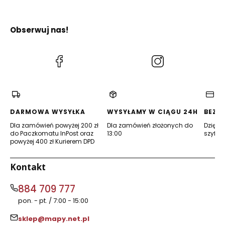
Obserwuj nas!
(Otwiera
(Otwiera
się
się
w
w
nowej
nowej
karcie)
karcie)
DARMOWA WYSYŁKA
WYSYŁAMY W CIĄGU 24H
BEZP
Dla zamówień powyżej 200 zł
Dla zamówień złożonych do
Dzięki 
do Paczkomatu InPost oraz
13:00
szyfro
powyżej 400 zł Kurierem DPD
Kontakt
884 709 777
pon. - pt. / 7:00 - 15:00
sklep@mapy.net.pl