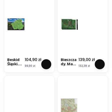
Cena
Cena
104,90 zł
139,00 zł
Beskid
Bieszcza
Śląski.
dy. Mapa
Cena
Cena
99,90 zł
132,38 zł
Mapa
zdrapka
zdrapka
VIP