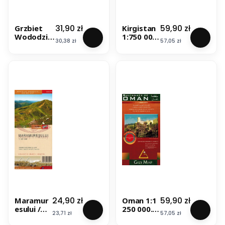
Cena
Cena
31,90 zł
59,90 zł
Grzbiet
Kirgistan
Wododział
1:750 000.
Cena
Cena
30,38 zł
57,05 zł
owy 1:50
Mapa
000.
samocho
Laminowa
dowo-
na mapa
turystycz
turystyczn
na. Gizi
a. ASSA
Map
Cena
Cena
24,90 zł
59,90 zł
Maramur
Oman 1:1
esului /
250 000.
Cena
Cena
23,71 zł
57,05 zł
Góry
Zjednocz