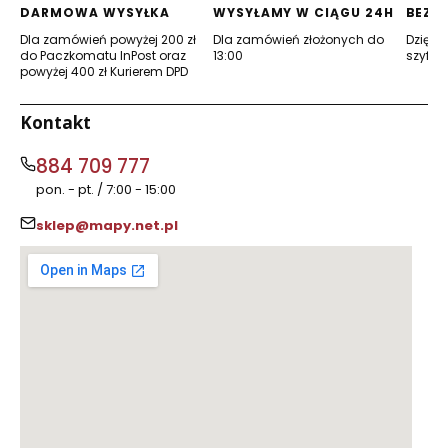
karcie)
karcie)
DARMOWA WYSYŁKA
WYSYŁAMY W CIĄGU 24H
BEZP
Dla zamówień powyżej 200 zł
Dla zamówień złożonych do
Dzięki 
do Paczkomatu InPost oraz
13:00
szyfro
powyżej 400 zł Kurierem DPD
Kontakt
884 709 777
pon. - pt. / 7:00 - 15:00
sklep@mapy.net.pl