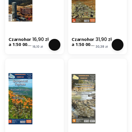
Cena
Cena
16,90 zł
31,90 zł
Czarnohor
Czarnohor
a 1:50 000.
a 1:50 000.
Cena
Cena
16,10 zł
30,38 zł
Mapa
Wodoodp
turystyczn
orna mapa
a.
turystyczn
Ruthenus
a. ASSA