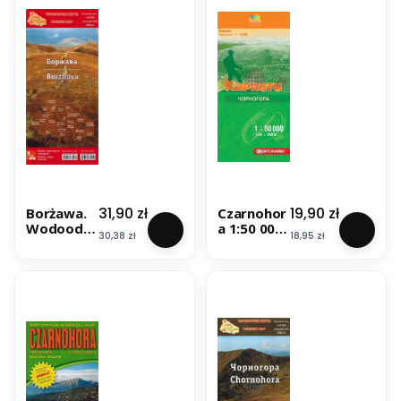
a. ASSA
Cena
Cena
31,90 zł
19,90 zł
Borżawa.
Czarnohor
Wodoodp
a 1:50 000.
Cena
Cena
30,38 zł
18,95 zł
orna mapa
Mapa
turystyczn
turystyczn
a. ASSA
a