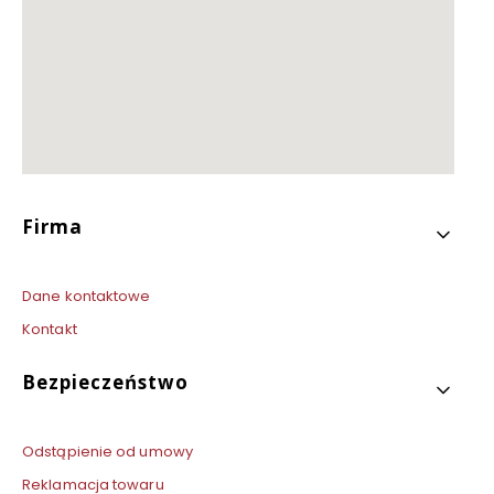
R
a
m
a
a
l
u
S
L
I
M
Linki w stopce
Firma
Dane kontaktowe
Kontakt
Bezpieczeństwo
Odstąpienie od umowy
Reklamacja towaru