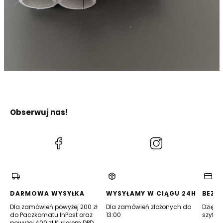
Obserwuj nas!
(Otwiera
(Otwiera
się
się
w
w
nowej
nowej
karcie)
karcie)
DARMOWA WYSYŁKA
WYSYŁAMY W CIĄGU 24H
BEZP
Dla zamówień powyżej 200 zł
Dla zamówień złożonych do
Dzięki 
do Paczkomatu InPost oraz
13:00
szyfro
powyżej 400 zł Kurierem DPD