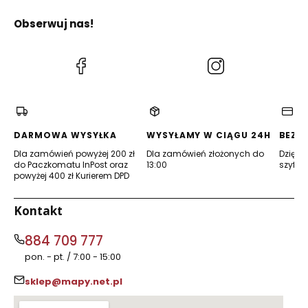
Obserwuj nas!
(Otwiera
(Otwiera
się
się
w
w
nowej
nowej
karcie)
karcie)
DARMOWA WYSYŁKA
WYSYŁAMY W CIĄGU 24H
BEZP
Dla zamówień powyżej 200 zł
Dla zamówień złożonych do
Dzięki 
do Paczkomatu InPost oraz
13:00
szyfro
powyżej 400 zł Kurierem DPD
Kontakt
884 709 777
pon. - pt. / 7:00 - 15:00
sklep@mapy.net.pl