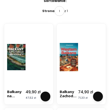
Lista produktów
Sortowanie:
z 1
Strona
Cena
Cena
49,90 zł
74,90 zł
Bałkany
Bałkany
na
Zachodni
Cena
Cena
47,52 zł
71,33 zł
czterech
e.
kółkach.
Przewodn
Przewodn
ik. Lonely