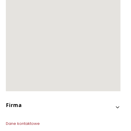
Linki w stopce
Firma
Dane kontaktowe