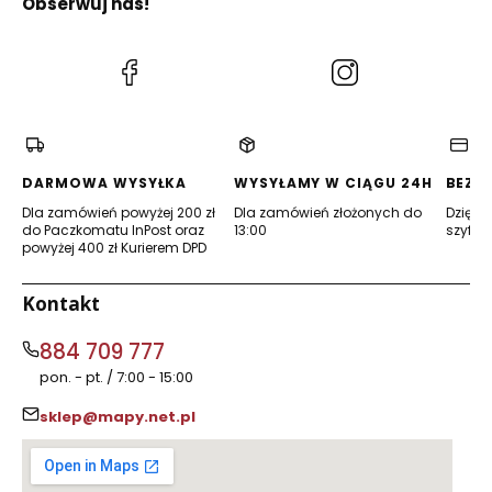
Obserwuj nas!
samocho
dowo-
turystycz
na. ITMB
(Otwiera
(Otwiera
się
się
w
w
nowej
nowej
karcie)
karcie)
DARMOWA WYSYŁKA
WYSYŁAMY W CIĄGU 24H
BEZP
Dla zamówień powyżej 200 zł
Dla zamówień złożonych do
Dzięki 
do Paczkomatu InPost oraz
13:00
szyfro
powyżej 400 zł Kurierem DPD
Kontakt
884 709 777
pon. - pt. / 7:00 - 15:00
sklep@mapy.net.pl