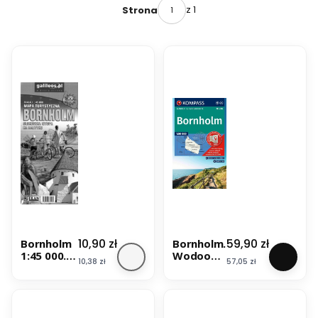
z 1
Strona
Cena
Cena
10,90 zł
59,90 zł
Bornholm
Bornholm.
1:45 000.
Wodoodp
Cena
Cena
10,38 zł
57,05 zł
Mapa
orna
turystyczn
mapa
a. Galileos
turystycz
na 236.
Wyd.