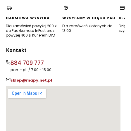
w
w
nowej
nowej
karcie)
karcie)
DARMOWA WYSYŁKA
WYSYŁAMY W CIĄGU 24H
BEZP
Dla zamówień powyżej 200 zł
Dla zamówień złożonych do
Dzięki 
do Paczkomatu InPost oraz
13:00
szyfro
powyżej 400 zł Kurierem DPD
Kontakt
884 709 777
pon. - pt. / 7:00 - 15:00
sklep@mapy.net.pl