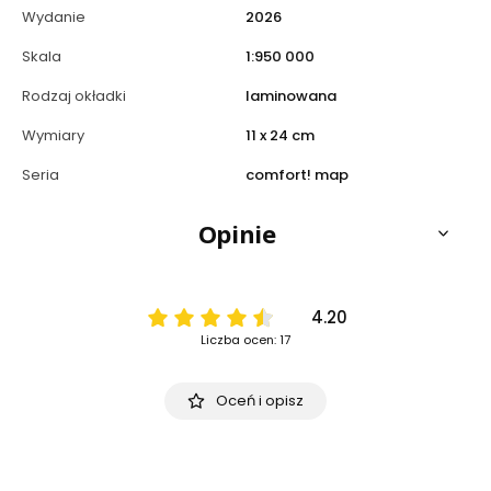
Wydanie
2026
Skala
1:950 000
Rodzaj okładki
laminowana
Wymiary
11 x 24 cm
Seria
comfort! map
Opinie
4.20
Liczba ocen: 17
Oceń i opisz