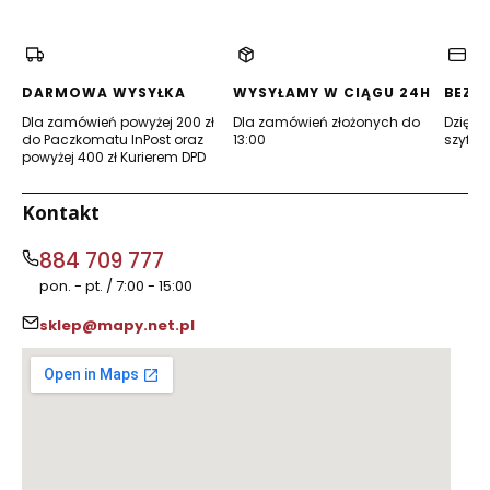
się
się
w
w
nowej
nowej
karcie)
karcie)
DARMOWA WYSYŁKA
WYSYŁAMY W CIĄGU 24H
BEZP
Dla zamówień powyżej 200 zł
Dla zamówień złożonych do
Dzięki 
do Paczkomatu InPost oraz
13:00
szyfro
powyżej 400 zł Kurierem DPD
Kontakt
884 709 777
pon. - pt. / 7:00 - 15:00
sklep@mapy.net.pl