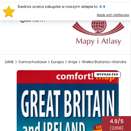
Średnia ocena zakupów w naszym sklepie to:
4.9
sklep@mapy.net.pl
Made with GetReview
884 709 777
KŁADANE
Samochodowe
Europa
Kraje
Wielka Brytania i Irlandia
WYSYŁKA 24H
4.9/5
(2268)