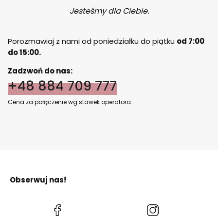
Jesteśmy dla Ciebie.
Porozmawiaj z nami od poniedziałku do piątku
od 7:00
do 15:00.
Zadzwoń do nas:
+48 884 709 777
Cena za połączenie wg stawek operatora.
Obserwuj nas!
(Otwiera
(Otwiera