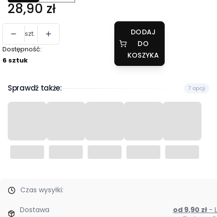
Cena
28,90 zł
DODAJ
szt.
DO
Dostępność:
KOSZYKA
6 sztuk
Sprawdź także:
7 opcji
Czas wysyłki:
Dostawa
od 9,90 zł