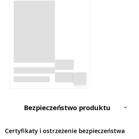
Irlandia 1:350
000. Mapa
FREYTAG & BERNDT
samochodowa.
Wyd. 2026.
Freytag & Berndt
Bezpieczeństwo produktu
Certyfikaty i ostrzeżenie bezpieczeństwa