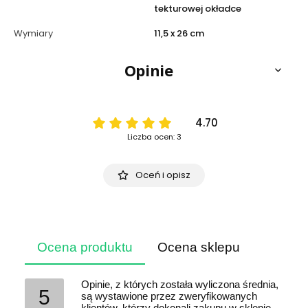
tekturowej okładce
Wymiary
11,5 x 26 cm
Opinie
4.70
Liczba ocen: 3
Oceń i opisz
Ocena produktu
Ocena sklepu
Opinie, z których została wyliczona średnia,
5
są wystawione przez zweryfikowanych
klientów, którzy dokonali zakupu w sklepie.