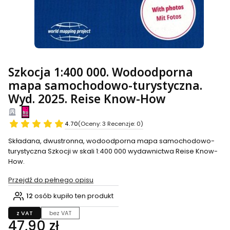
Szkocja 1:400 000. Wodoodporna
mapa samochodowo-turystyczna.
Wyd. 2025. Reise Know-How
4.70
(Oceny: 3 Recenzje: 0)
Składana, dwustronna, wodoodporna mapa samochodowo-
turystyczna Szkocji w skali 1:400 000 wydawnictwa Reise Know-
How.
Przejdź do pełnego opisu
12
osób kupiło ten produkt
z VAT
bez VAT
Cena
47,90 zł