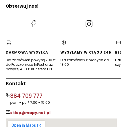
Obserwuj nas!
(Otwiera
(Otwiera
się
się
w
w
nowej
nowej
karcie)
karcie)
DARMOWA WYSYŁKA
WYSYŁAMY W CIĄGU 24H
BEZP
Dla zamówień powyżej 200 zł
Dla zamówień złożonych do
Dzięki 
do Paczkomatu InPost oraz
13:00
szyfro
powyżej 400 zł Kurierem DPD
Kontakt
884 709 777
pon. - pt. / 7:00 - 15:00
sklep@mapy.net.pl