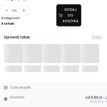
DODAJ
szt.
DO
Dostępność:
KOSZYKA
3 sztuki
Sprawdź także:
9 opcji
Czas wysyłki:
Dostawa
od 9,90 zł
Dostawa: 3