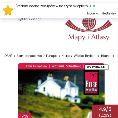
Średnia ocena zakupów w naszym sklepie to:
4.9
sklep@mapy.net.pl
Made with GetReview
884 709 777
KŁADANE
Samochodowe
Europa
Kraje
Wielka Brytania i Irlandia
WYSYŁKA 24H
4.9/5
(2269)