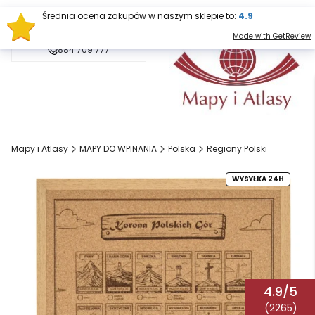
sklep@mapy.net.pl
884 709 777
Mapy i Atlasy
MAPY DO WPINANIA
Polska
Regiony Polski
WYSYŁKA 24H
4.9/5
(2265)