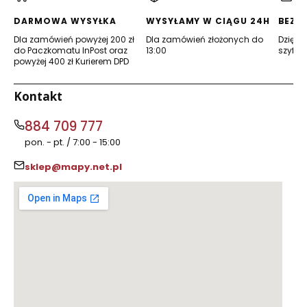
karcie)
karcie)
DARMOWA WYSYŁKA
WYSYŁAMY W CIĄGU 24H
BEZP
Dla zamówień powyżej 200 zł
Dla zamówień złożonych do
Dzięki 
do Paczkomatu InPost oraz
13:00
szyfro
powyżej 400 zł Kurierem DPD
Kontakt
884 709 777
pon. - pt. / 7:00 - 15:00
sklep@mapy.net.pl