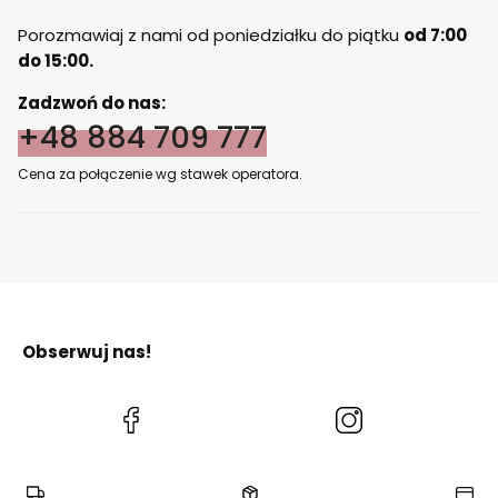
Porozmawiaj z nami od poniedziałku do piątku
od 7:00
do 15:00.
Zadzwoń do nas:
+48 884 709 777
Cena za połączenie wg stawek operatora.
Obserwuj nas!
(Otwiera
(Otwiera
się
się
w
w
nowej
nowej