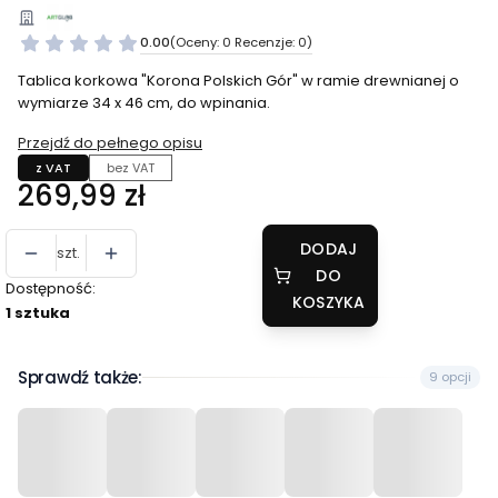
0.00
(Oceny: 0 Recenzje: 0)
Tablica korkowa "Korona Polskich Gór" w ramie drewnianej o
wymiarze 34 x 46 cm, do wpinania.
Przejdź do pełnego opisu
z VAT
bez VAT
Cena
269,99 zł
DODAJ
szt.
DO
Dostępność:
KOSZYKA
1 sztuka
Sprawdź także:
9 opcji