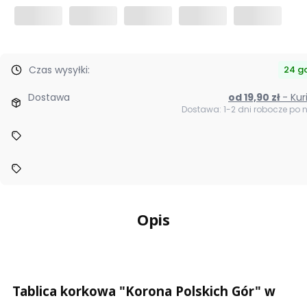
Czas wysyłki:
24 g
Dostawa
od 19,90 zł
- Ku
Dostawa: 1-2 dni robocze po
Opis
Tablica korkowa "Korona Polskich Gór" w