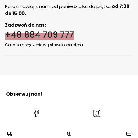
Porozmawiaj z nami od poniedziałku do piątku
od 7:00
do 15:00.
Zadzwoń do nas:
+48 884 709 777
Cena za połączenie wg stawek operatora.
Obserwuj nas!
(Otwiera
(Otwiera
się
się
w
w
nowej
nowej