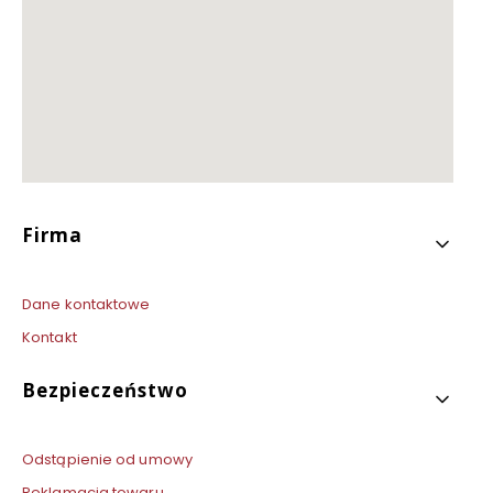
Linki w stopce
Firma
Dane kontaktowe
Kontakt
Bezpieczeństwo
Odstąpienie od umowy
Reklamacja towaru