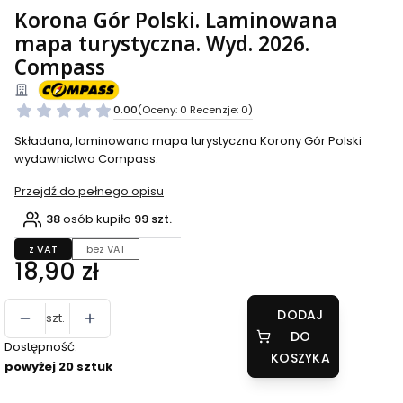
Korona Gór Polski. Laminowana
mapa turystyczna. Wyd. 2026.
Compass
0.00
(Oceny: 0 Recenzje: 0)
Składana, laminowana mapa turystyczna Korony Gór Polski
wydawnictwa Compass.
Przejdź do pełnego opisu
38
osób kupiło
99 szt.
z VAT
bez VAT
Cena
18,90 zł
DODAJ
szt.
DO
Dostępność:
KOSZYKA
powyżej 20 sztuk