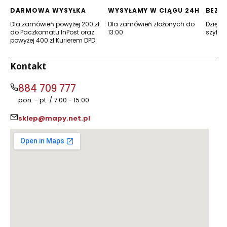
karcie)
karcie)
DARMOWA WYSYŁKA
WYSYŁAMY W CIĄGU 24H
BEZP
Dla zamówień powyżej 200 zł
Dla zamówień złożonych do
Dzięki 
do Paczkomatu InPost oraz
13:00
szyfro
powyżej 400 zł Kurierem DPD
Kontakt
884 709 777
pon. - pt. / 7:00 - 15:00
sklep@mapy.net.pl