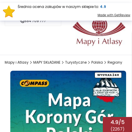
Średnia ocena zakupów w naszym sklepie to:
4.9
sklep@mapy.net.pl
Made with GetReview
884 709 777
Mapy i Atlasy
MAPY SKŁADANE
Turystyczne
Polska
Regiony
WYSYŁKA 24H
4.9/5
(2267)