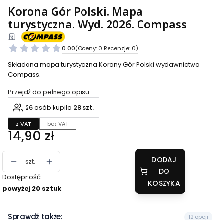
Korona Gór Polski. Mapa
turystyczna. Wyd. 2026. Compass
0.00
(Oceny: 0 Recenzje: 0)
Składana mapa turystyczna Korony Gór Polski wydawnictwa
Compass.
Przejdź do pełnego opisu
26
osób kupiło
28 szt.
z VAT
bez VAT
Cena
14,90 zł
DODAJ
szt.
DO
Dostępność:
KOSZYKA
powyżej 20 sztuk
Sprawdź także:
12 opcji