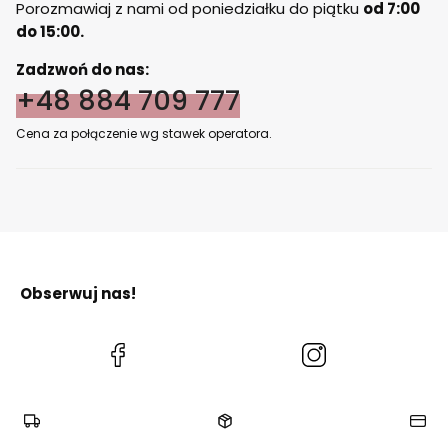
Porozmawiaj z nami od poniedziałku do piątku
od 7:00
do 15:00.
Zadzwoń do nas:
+48 884 709 777
Cena za połączenie wg stawek operatora.
Obserwuj nas!
(Otwiera
(Otwiera
się
się
w
w
nowej
nowej
karcie)
karcie)