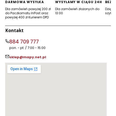
DARMOWA WYSYŁKA
WYSYŁAMY W CIĄGU 24H
BEZP
Dla zamówień powyżej 200 zł
Dla zamówień złożonych do
Dzięki 
do Paczkomatu InPost oraz
13:00
szyfro
powyżej 400 zł Kurierem DPD
Kontakt
884 709 777
pon. - pt. / 7:00 - 15:00
sklep@mapy.net.pl