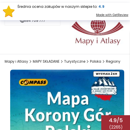
Średnia ocena zakupów w naszym sklepie to:
4.9
sklep@mapy.net.pl
Made with GetReview
884 709 777
Mapy i Atlasy
MAPY SKŁADANE
Turystyczne
Polska
Regiony
WYSYŁKA 24H
4.9/5
(2265)