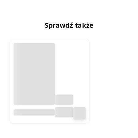
Sprawdź także
Znaczniki
magnetyczne do
map ściennych
(magnesy). Kolor
pomarańczowy.
54 sztuki