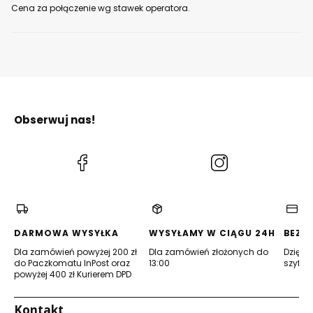
Cena za połączenie wg stawek operatora.
Obserwuj nas!
(Otwiera
(Otwiera
się
się
w
w
nowej
nowej
karcie)
karcie)
DARMOWA WYSYŁKA
WYSYŁAMY W CIĄGU 24H
BEZP
Dla zamówień powyżej 200 zł
Dla zamówień złożonych do
Dzięki 
do Paczkomatu InPost oraz
13:00
szyfro
powyżej 400 zł Kurierem DPD
Kontakt