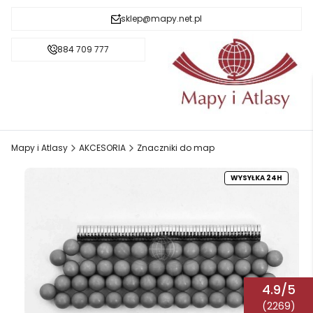
sklep@mapy.net.pl
884 709 777
Mapy i Atlasy
AKCESORIA
Znaczniki do map
WYSYŁKA 24H
4.9/5
(2269)