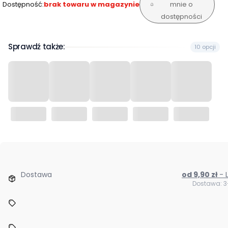
Dostępność:
brak towaru w magazynie
mnie o
dostępności
Sprawdź także:
10 opcji
Dostawa
od 9,90 zł
Dostawa: 3