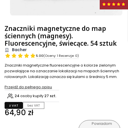
Znaczniki magnetyczne do map
ściennych (magnesy).
Fluorescencyjne, świecące. 54 sztuk
Bacher
5.00
(Oceny: 1 Recenzje: 0)
Znaczniki magnetyczne fluorescencyjne o kolorze zielonym
pozwalające na oznaczanie lokalizacji na mapach ściennych
rolowanych. Lokalizację oznacza się kulami o średnicy 5 mm.
Przejdź do pełnego opisu
24
osoby kupiły
27 szt.
z VAT
bez VAT
Cena
64,90 zł
Powiadom