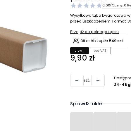
0.00
(Oceny: 0 Re
Wysyłkowa tuba kwadratowa wykon
przed uszkodzeniem. Format: 80
Przejdź do pełnego opisu
39
osób kupiło
549 szt.
z VAT
bez VAT
Cena
9,90 zł
Dostępn
szt.
24-48 g
Sprawdź także: