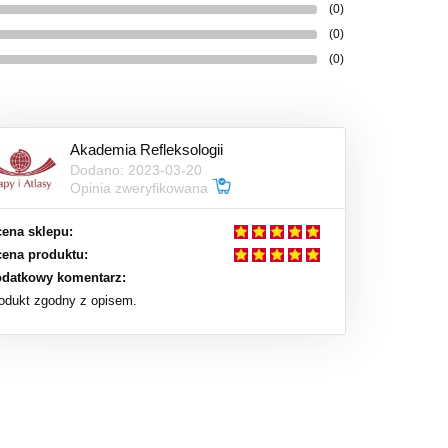
(0)
(0)
(0)
Akademia Refleksologii
Dodano: 2023-03-20
Opinia zweryfikowana
ena sklepu:
ena produktu:
datkowy komentarz:
odukt zgodny z opisem.