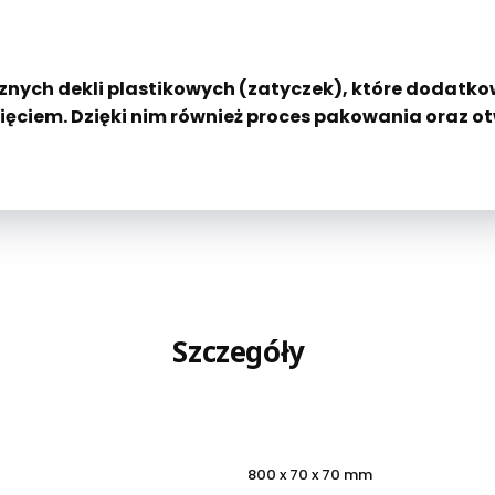
nych dekli plastikowych (zatyczek), które dodatko
ciem. Dzięki nim również proces pakowania oraz otwi
Szczegóły
800 x 70 x 70 mm