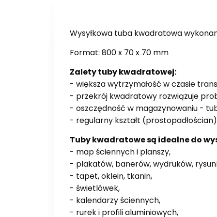
Wysyłkowa tuba kwadratowa wykonana je
Format: 800 x 70 x 70 mm
Zalety tuby kwadratowej:
- większa wytrzymałość w czasie trans
- przekrój kwadratowy rozwiązuje probl
- oszczędność w magazynowaniu - tub
- regularny kształt (prostopadłościan)
Tuby kwadratowe są idealne do wysył
- map ściennych i planszy,
- plakatów, banerów, wydruków, rysun
- tapet, oklein, tkanin,
- świetlówek,
- kalendarzy ściennych,
- rurek i profili aluminiowych,