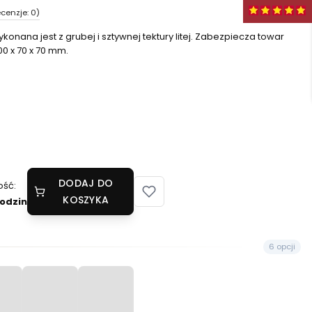
cenzje: 0)
ana jest z grubej i sztywnej tektury litej. Zabezpiecza towar
0 x 70 x 70 mm.
DODAJ DO
ość:
KOSZYKA
odzin
6 opcji