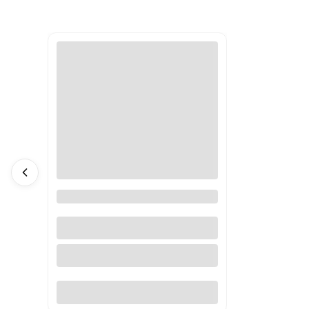
Tuba tekturowa, kwadratowa
500 x 70 x 70 mm + dekle
plastikowe
Do koszyka