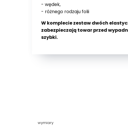
- wędek,
- różnego rodzaju folii
W komplecie zestaw dwóch elastycz
zabezpieczają towar przed wypadnię
szybki.
wymiary