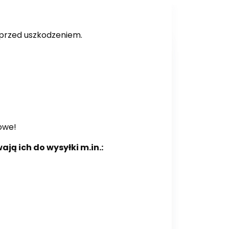
 przed uszkodzeniem.
dowe!
ją ich do wysyłki m.in.: