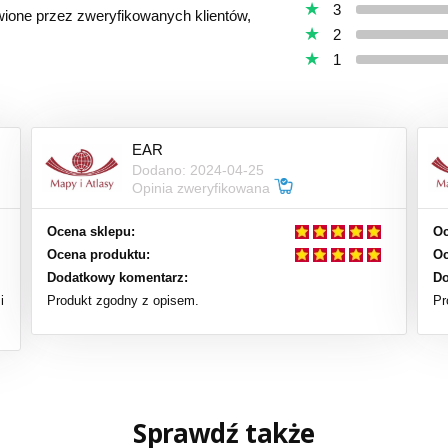
3
awione przez zweryfikowanych klientów,
2
1
EAR
Dodano: 2024-04-25
Opinia zweryfikowana
Ocena sklepu:
Oc
Ocena produktu:
Oc
Dodatkowy komentarz:
Do
i
Produkt zgodny z opisem.
Pr
Sprawdź także