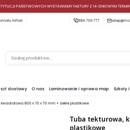
INSTYTUCJI PAŃSTWOWYCH WYSTAWIAMY FAKTURY Z 14-DNIOWYM TERMI
omatu InPost
884 709 777
sklep@map
szt dostawy
O nas
Laminowanie i oprawa map
Szkoły 
, kwadratowa 800 x 70 x 70 mm + dekle plastikowe
Tuba tekturowa, k
plastikowe