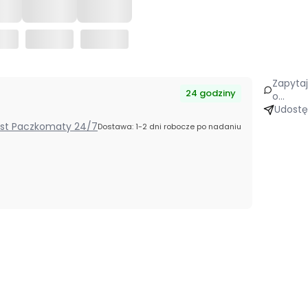
Zapyta
24 godziny
o
produk
Udostę
Post Paczkomaty 24/7
Dostawa: 1-2 dni robocze po nadaniu