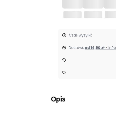
Czas wysyłki:
Dostawa
od 14,90 zł
- In
Opis