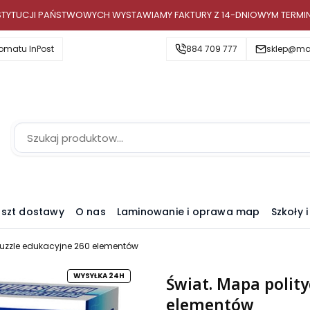
INSTYTUCJI PAŃSTWOWYCH WYSTAWIAMY FAKTURY Z 14-DNIOWYM TERMI
omatu InPost
884 709 777
sklep@map
szt dostawy
O nas
Laminowanie i oprawa map
Szkoły 
Puzzle edukacyjne 260 elementów
WYSYŁKA 24H
Świat. Mapa polity
elementów