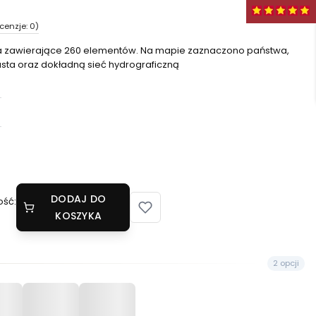
cenzje: 0)
ta zawierające 260 elementów. Na mapie zaznaczono państwa,
iasta oraz dokładną sieć hydrograficzną
DODAJ DO
ość:
KOSZYKA
2 opcji