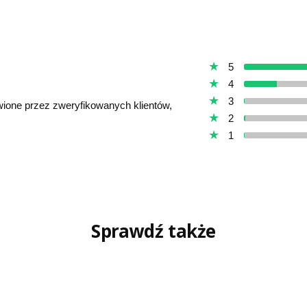
5
4
3
awione przez zweryfikowanych klientów,
2
1
Sprawdź także