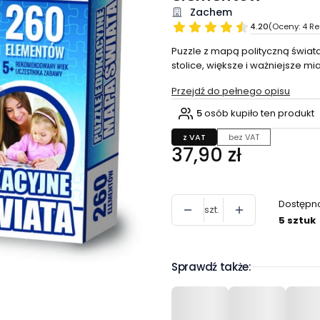
Zachem
4.20
(Oceny: 4 Re
Puzzle z mapą polityczną świa
stolice, większe i ważniejsze m
Przejdź do pełnego opisu
5
osób kupiło ten produkt
z VAT
bez VAT
Cena
37,90 zł
Dostępn
szt.
5 sztuk
Sprawdź także: