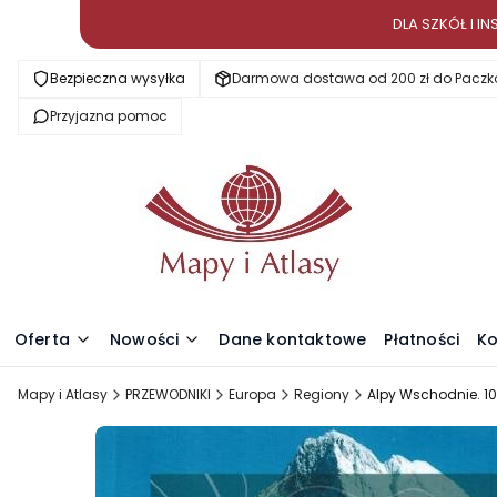
DLA SZKÓŁ I 
Bezpieczna wysyłka
Darmowa dostawa od 200 zł do Paczk
Przyjazna pomoc
Oferta
Nowości
Dane kontaktowe
Płatności
Ko
Mapy i Atlasy
PRZEWODNIKI
Europa
Regiony
Alpy Wschodnie. 1