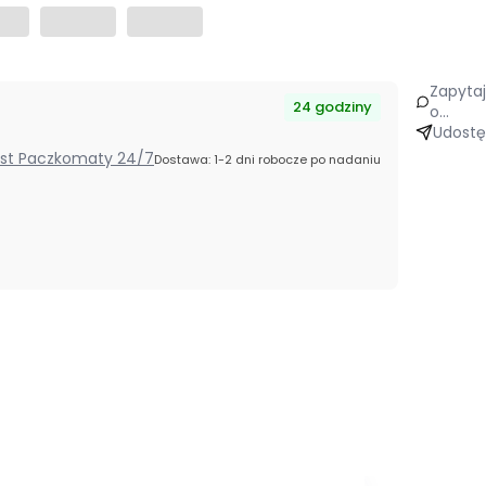
Zapyta
24 godziny
o
produk
Udostę
Post Paczkomaty 24/7
Dostawa: 1-2 dni robocze po nadaniu