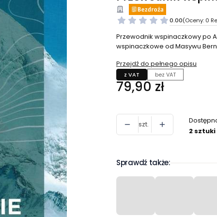
0.00
(Oceny: 0 Re
Przewodnik wspinaczkowy po Al
wspinaczkowe od Masywu Berni
Przejdź do pełnego opisu
z VAT
bez VAT
Cena
79,90 zł
Dostępn
szt.
2 sztuki
Sprawdź także: