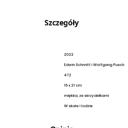
Szczegóły
2022
Edwin Schmitt i Wolfgang Pusch
472
15 x 21 cm
miękka, ze skrzydełkami
W skale i lodzie