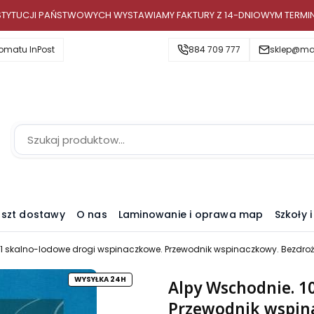
INSTYTUCJI PAŃSTWOWYCH WYSTAWIAMY FAKTURY Z 14-DNIOWYM TERMI
omatu InPost
884 709 777
sklep@map
szt dostawy
O nas
Laminowanie i oprawa map
Szkoły 
01 skalno-lodowe drogi wspinaczkowe. Przewodnik wspinaczkowy. Bezdro
WYSYŁKA 24H
Alpy Wschodnie. 1
Przewodnik wspin