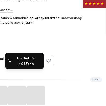
cenzje: 0)
pach Wschodnich opisujący 101 skalno-lodowe drogi
na po Wysokie Taury.
DODAJ DO
ość:
KOSZYKA
7 opcji