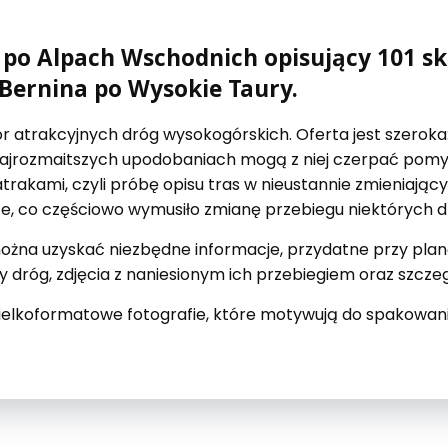
po Alpach Wschodnich opisujący 101 sk
ernina po Wysokie Taury.
 atrakcyjnych dróg wysokogórskich. Oferta jest szeroka
najrozmaitszych upodobaniach mogą z niej czerpać pomysł
trakami, czyli próbę opisu tras w nieustannie zmieniając
, co częściowo wymusiło zmianę przebiegu niektórych d
można uzyskać niezbędne informacje, przydatne przy pl
y dróg, zdjęcia z naniesionym ich przebiegiem oraz szcz
ielkoformatowe fotografie, które motywują do spakowan