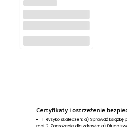
SKLEP PODRÓŻNIKA
Delfinackie, Kotyjskie,
Nadmorskie, Mont Blanc. Tom
III. Zachód. Przewodnik
Do koszyka
Certyfikaty i ostrzeżenie bezpi
1. Ryzyko skaleczeń: a) Sprawdź książkę
rogi. 2. Zagrożenie dla zdrowia: a) Długot