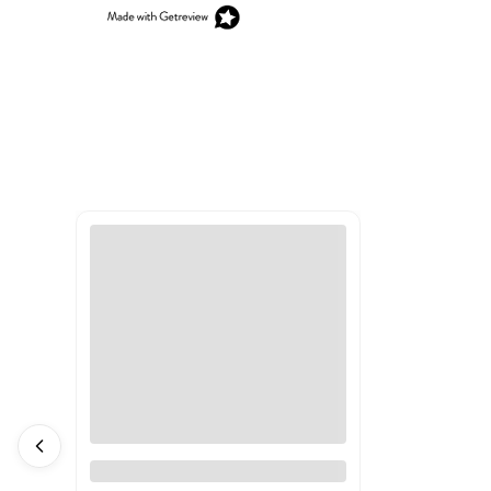
Alpejskie trzytysięczniki. Alpy
Tessyńskie, Walijskie, Graickie,