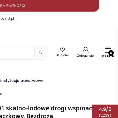
NEM PŁATNOŚCI
y.net.pl
Produkt
Ulubione
Zaloguj się
Koszyk
i instytucje państwowe
ża
01 skalno-lodowe drogi wspinaczkowe.
4.9/5
aczkowy. Bezdroża
(2269)