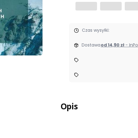
Czas wysyłki:
Dostawa
od 14,90 zł
- In
Opis