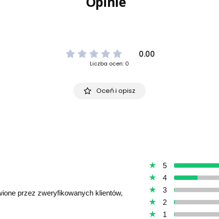
Opinie
0.00
Liczba ocen: 0
Oceń i opisz
5
4
3
awione przez zweryfikowanych klientów,
2
1