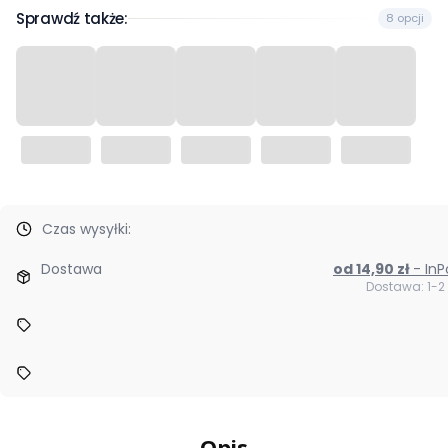
Sprawdź także:
8 opcji
Czas wysyłki:
Dostawa
od 14,90 zł
- I
Dostawa: 1-2
Opis