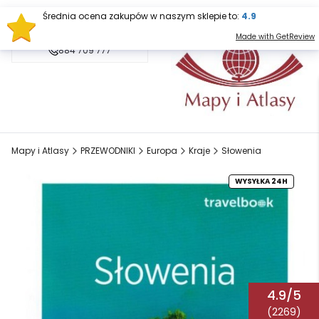
Średnia ocena zakupów w naszym sklepie to:
4.9
sklep@mapy.net.pl
Made with GetReview
884 709 777
Mapy i Atlasy
PRZEWODNIKI
Europa
Kraje
Słowenia
WYSYŁKA 24H
4.9/5
(2269)