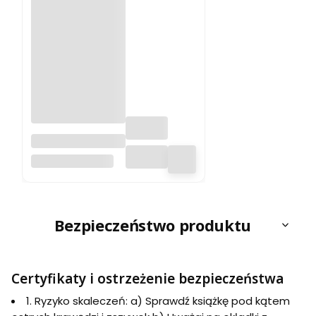
Istria 1:160 000.
Wodoodporna
FREYTAG & BERNDT
mapa
samochodowo-
turystyczna.
Freytag & Berndt
Bezpieczeństwo produktu
Certyfikaty i ostrzeżenie bezpieczeństwa
1. Ryzyko skaleczeń: a) Sprawdź książkę pod kątem