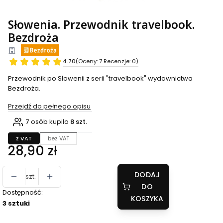
Słowenia. Przewodnik travelbook.
Bezdroża
4.70
(Oceny: 7 Recenzje: 0)
Przewodnik po Słowenii z serii "travelbook" wydawnictwa
Bezdroża.
Przejdź do pełnego opisu
7
osób kupiło
8 szt.
z VAT
bez VAT
Cena
28,90 zł
DODAJ
szt.
DO
Dostępność:
KOSZYKA
3 sztuki