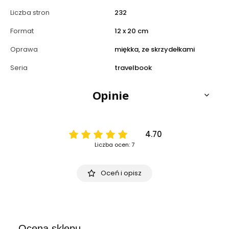
Liczba stron
232
Format
12 x 20 cm
Oprawa
miękka, ze skrzydełkami
Seria
travelbook
Opinie
4.70
Liczba ocen: 7
Oceń i opisz
Ocena sklepu