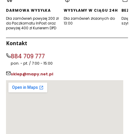
nowej
nowej
karcie)
karcie)
DARMOWA WYSYŁKA
WYSYŁAMY W CIĄGU 24H
BEZP
Dla zamówień powyżej 200 zł
Dla zamówień złożonych do
Dzięki 
do Paczkomatu InPost oraz
13:00
szyfro
powyżej 400 zł Kurierem DPD
Kontakt
884 709 777
pon. - pt. / 7:00 - 15:00
sklep@mapy.net.pl