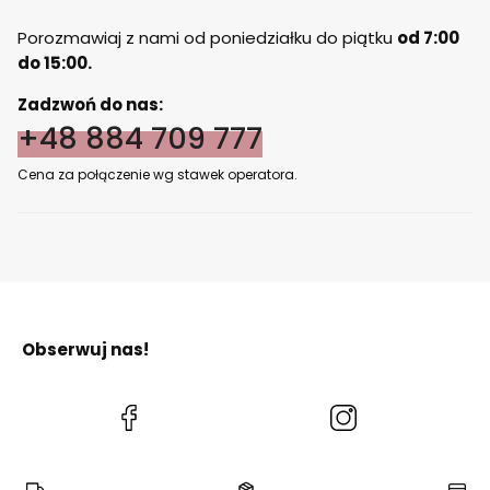
Porozmawiaj z nami od poniedziałku do piątku
od 7:00
do 15:00.
Zadzwoń do nas:
+48 884 709 777
Cena za połączenie wg stawek operatora.
Obserwuj nas!
(Otwiera
(Otwiera
się
się
w
w