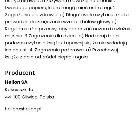
ostrych krawędzi i zszywek b) Uważaj na okładki z
twardego papieru, które mogą mieć ostre rogi. 2.
Zagrożenie dla zdrowia: a) Długotrwałe czytanie może
prowadzić do zmęczenia wzroku i bólów głowy b)
Regularnie rób przerwy, aby odpocząć oczom i rozluźnić
mięśnie. 3 Zagrożenie dla dzieci: a) Nadzoruj dzieci
podczas czytania książek i upewnij się, że nie wkładają
ich do ust. 4. Zagrożenie pożarowe: a) Przechowuj
książki z dala od źródeł ciepła i ognia.
Producent
Helion SA
Kościuszki 1c
44-100 Gliwice, Polska
helion@helion.pl