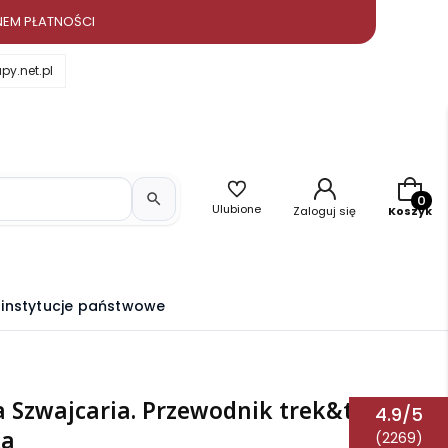
NEM PŁATNOŚCI
y.net.pl
Produkt
Ulubione
Zaloguj się
Koszyk
i instytucje państwowe
 Szwajcaria. Przewodnik trek&travel.
4.9/5
ża
(2269)