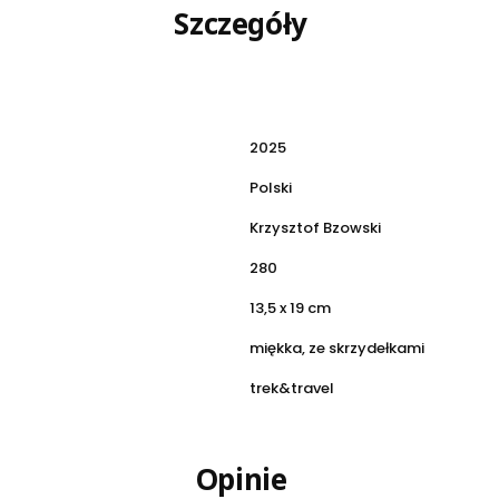
Szczegóły
2025
Polski
Krzysztof Bzowski
280
13,5 x 19 cm
miękka, ze skrzydełkami
trek&travel
Opinie