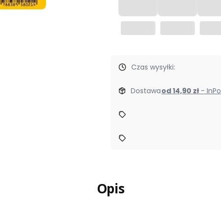
Czas wysyłki:
Dostawa
od 14,90 zł
- In
Opis