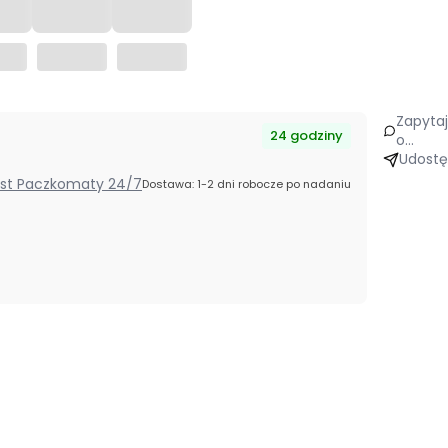
Zapyta
24 godziny
o
produk
Udostę
Post Paczkomaty 24/7
Dostawa: 1-2 dni robocze po nadaniu