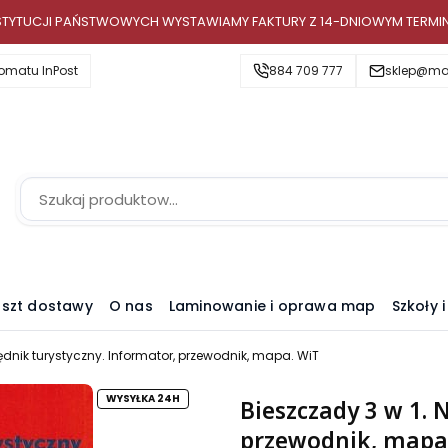
INSTYTUCJI PAŃSTWOWYCH WYSTAWIAMY FAKTURY Z 14-DNIOWYM TERMI
omatu InPost
884 709 777
sklep@map
szt dostawy
O nas
Laminowanie i oprawa map
Szkoły 
ędnik turystyczny. Informator, przewodnik, mapa. WiT
WYSYŁKA 24H
Bieszczady 3 w 1. 
przewodnik, mapa