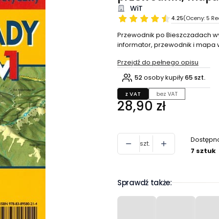
WiT
4.25
(Oceny: 5 Re
Przewodnik po Bieszczadach wyd
informator, przewodnik i mapa 
Przejdź do pełnego opisu
52
osoby kupiły
65 szt.
z VAT
bez VAT
Cena
28,90 zł
Dostępn
szt.
7 sztuk
Sprawdź także: