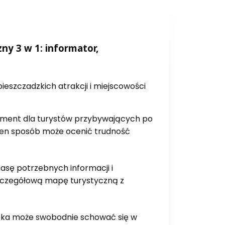
y 3 w 1: informator,
eszczadzkich atrakcji i miejscowości
ement dla turystów przybywających po
 ten sposób może ocenić trudność
asę potrzebnych informacji i
zczegółową mapę turystyczną z
apka może swobodnie schować się w