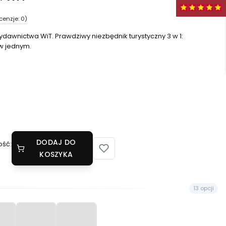
cenzje: 0)
awnictwa WiT. Prawdziwy niezbędnik turystyczny 3 w 1:
w jednym.
DODAJ DO
ość:
KOSZYKA
13 opcji