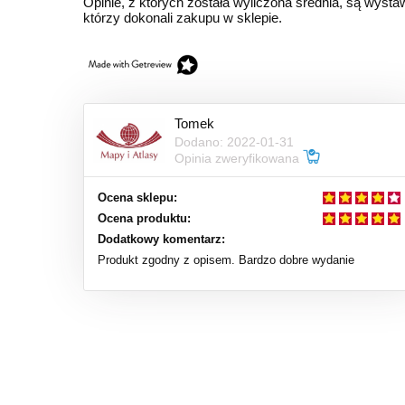
Opinie, z których została wyliczona średnia, są wyst
którzy dokonali zakupu w sklepie.
Tomek
Dodano: 2022-01-31
Opinia zweryfikowana
Ocena sklepu:
Ocena produktu:
Dodatkowy komentarz:
Produkt zgodny z opisem. Bardzo dobre wydanie