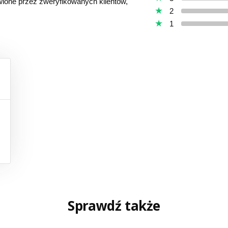
awione przez zweryfikowanych klientów,
2
1
Sprawdź także