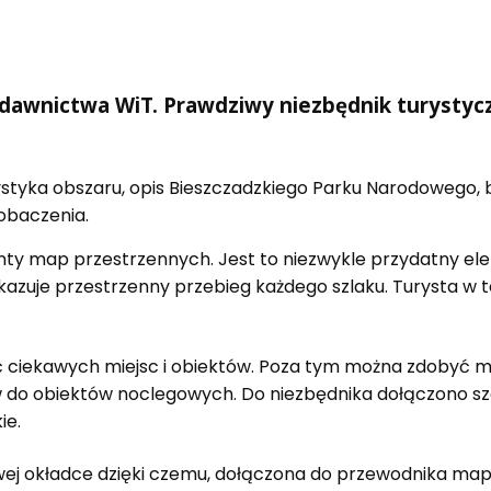
awnictwa WiT. Prawdziwy niezbędnik turystyczn
styka obszaru, opis Bieszczadzkiego Parku Narodowego, bi
zobaczenia.
nty map przestrzennych. Jest to niezwykle przydatny el
ukazuje przestrzenny przebieg każdego szlaku. Turysta w
ć ciekawych miejsc i obiektów. Poza tym można zdobyć m
 do obiektów noclegowych. Do niezbędnika dołączono s
ie.
iowej okładce dzięki czemu, dołączona do przewodnika m