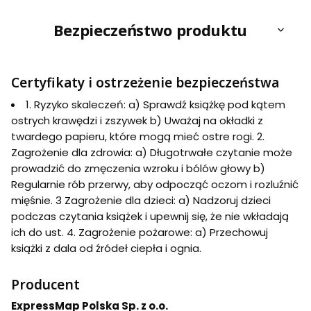
Laminowana
mapa
Bezpieczeństwo produktu
samochodowa +
Miniprzewodnik /
Plan miasta.
ExpressMap
Certyfikaty i ostrzeżenie bezpieczeństwa
1. Ryzyko skaleczeń: a) Sprawdź książkę pod kątem
ostrych krawędzi i zszywek b) Uważaj na okładki z
twardego papieru, które mogą mieć ostre rogi. 2.
Zagrożenie dla zdrowia: a) Długotrwałe czytanie może
prowadzić do zmęczenia wzroku i bólów głowy b)
Regularnie rób przerwy, aby odpocząć oczom i rozluźnić
mięśnie. 3 Zagrożenie dla dzieci: a) Nadzoruj dzieci
podczas czytania książek i upewnij się, że nie wkładają
ich do ust. 4. Zagrożenie pożarowe: a) Przechowuj
książki z dala od źródeł ciepła i ognia.
Producent
ExpressMap Polska Sp. z o.o.