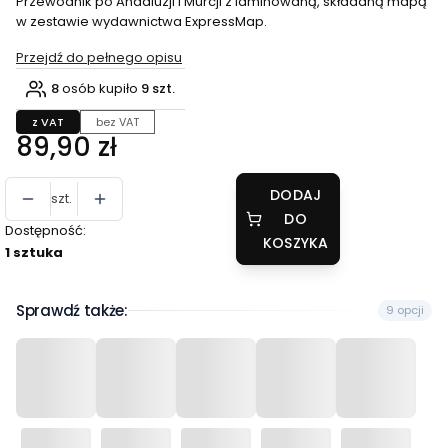
Przewodnik po Andaluzji i Murcji z laminowaną, składaną mapą
w zestawie wydawnictwa ExpressMap.
Przejdź do pełnego opisu
8
osób kupiło
9 szt.
z VAT
bez VAT
Cena
89,90 zł
DODAJ
szt.
DO
Dostępność:
KOSZYKA
1 sztuka
Sprawdź także:
9 opcji