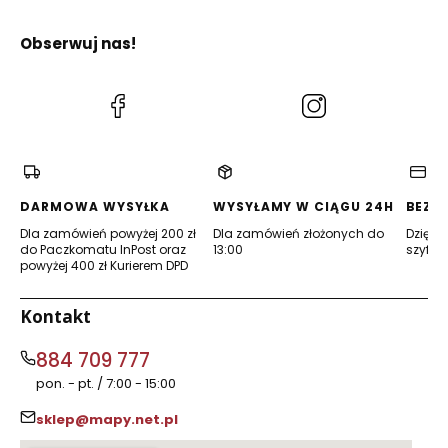
Obserwuj nas!
(Otwiera
(Otwiera
się
się
w
w
nowej
nowej
karcie)
karcie)
DARMOWA WYSYŁKA
WYSYŁAMY W CIĄGU 24H
BEZP
Dla zamówień powyżej 200 zł
Dla zamówień złożonych do
Dzięki 
do Paczkomatu InPost oraz
13:00
szyfro
powyżej 400 zł Kurierem DPD
Kontakt
884 709 777
pon. - pt. / 7:00 - 15:00
sklep@mapy.net.pl