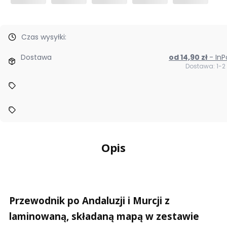
Czas wysyłki:
Dostawa
od 14,90 zł
- I
Dostawa: 1-2
Opis
Przewodnik po Andaluzji i Murcji z
laminowaną, składaną mapą w zestawie