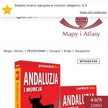
Średnia ocena zakupów w naszym sklepie to:
4.9
sklep@mapy.net.pl
Made with GetReview
884 709 777
Mapy i Atlasy
PRZEWODNIKI
Europa
Kraje
Hiszpania
WYSYŁKA 24H
4.9/5
(2265)