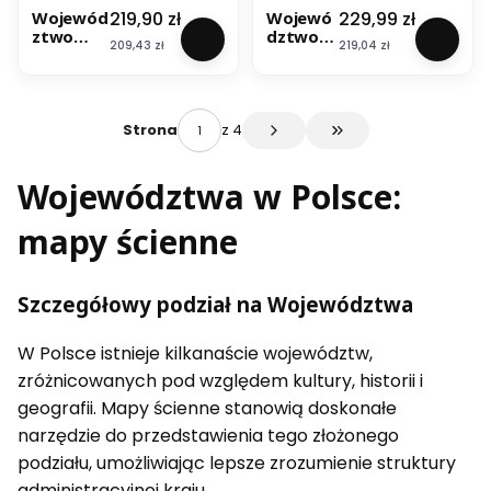
Cena
Cena
219,90 zł
229,99 zł
Wojewód
Wojewó
ztwo
dztwo
Cena
Cena
209,43 zł
219,04 zł
lubelskie
lubelskie
1:200
. Mapa
000.
ścienna
Mapa
administ
ścienna
racyjno-
z 4
Strona
Przejdź do ostatniej 
administ
drogow
racyjno-
a. Wyd.
Województwa w Polsce:
drogowa
2025
. Wyd.
2026.
mapy ścienne
Wersja
STRONG
Szczegółowy podział na Województwa
W Polsce istnieje kilkanaście województw,
zróżnicowanych pod względem kultury, historii i
geografii. Mapy ścienne stanowią doskonałe
narzędzie do przedstawienia tego złożonego
podziału, umożliwiając lepsze zrozumienie struktury
administracyjnej kraju.