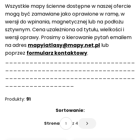
Wszystkie mapy ścienne dostępne w naszej ofercie
mogą być zamawiane jako oprawione w ramę, w
wersji do wpinania, magnetycznej lub na podłożu
sztywnym. Cena uzależniona od tytułu, wielkości i
wersji oprawy. Prosimy o kierowanie pytań emailem
na adres
mapyiatlasy@mapy.net.pl
lub
poprzez
formularz kontaktowy
.
________________________________
________________________________
________________________________
_________________
Produkty:
91
Lista produktów
Sortowanie:
z 4
Strona
Następne produkty