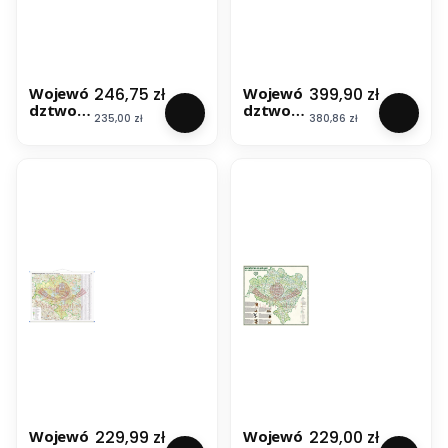
skiego.
Plan
Cena
Cena
246,75 zł
399,90 zł
Wojewó
Wojewó
dztwo
dztwo
Cena
Cena
235,00 zł
380,86 zł
dolnoślą
dolnoślą
skie
skie i
1:200
opolskie
000.
. Mapa
Mapa
ścienna
ścienna
administ
racyjna.
Drewnia
ne
półwałki
. Wyd.
2025
Cena
Cena
229,99 zł
229,00 zł
Wojewó
Wojewó