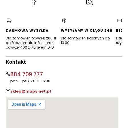
(Otwiera
(Otwiera
się
się
w
w
nowej
nowej
karcie)
karcie)
DARMOWA WYSYŁKA
WYSYŁAMY W CIĄGU 24H
BEZP
Dla zamówień powyżej 200 zł
Dla zamówień złożonych do
Dzięki 
do Paczkomatu InPost oraz
13:00
szyfro
powyżej 400 zł Kurierem DPD
Kontakt
884 709 777
pon. - pt. / 7:00 - 15:00
sklep@mapy.net.pl