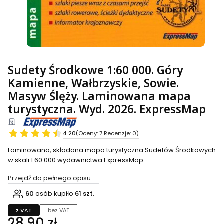
Sudety Środkowe 1:60 000. Góry
Kamienne, Wałbrzyskie, Sowie.
Masyw Ślęży. Laminowana mapa
turystyczna. Wyd. 2026. ExpressMap
4.20
(Oceny: 7 Recenzje: 0)
Laminowana, składana mapa turystyczna Sudetów Środkowych
w skali 1:60 000 wydawnictwa ExpressMap.
Przejdź do pełnego opisu
60
osób kupiło
61 szt.
z VAT
bez VAT
Cena
28,90 zł