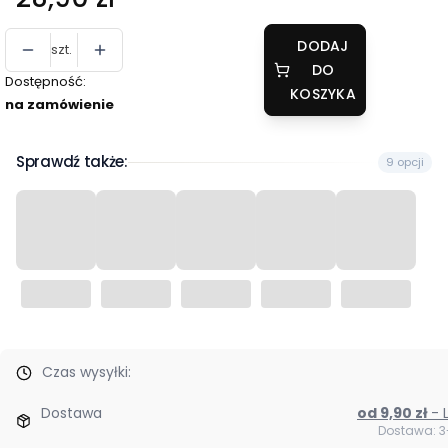
DODAJ
szt.
DO
Dostępność:
KOSZYKA
na zamówienie
Sprawdź także:
9 opcji
Czas wysyłki:
Dostawa
od 9,90 zł
Dostawa: 3