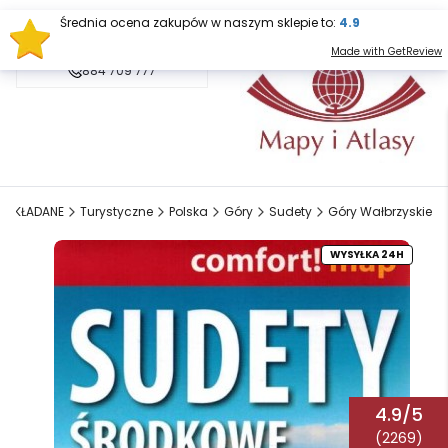
Średnia ocena zakupów w naszym sklepie to:
4.9
sklep@mapy.net.pl
Made with GetReview
884 709 777
Y SKŁADANE
Turystyczne
Polska
Góry
Sudety
Góry Wałbrzyskie
WYSYŁKA 24H
4.9/5
(2269)