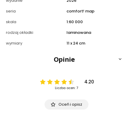
wydanie
2026
seria
comfort! map
skala
1:60 000
rodzaj okładki
laminowana
wymiary
11 x 24 cm
Opinie
4.20
Liczba ocen: 7
Oceń i opisz