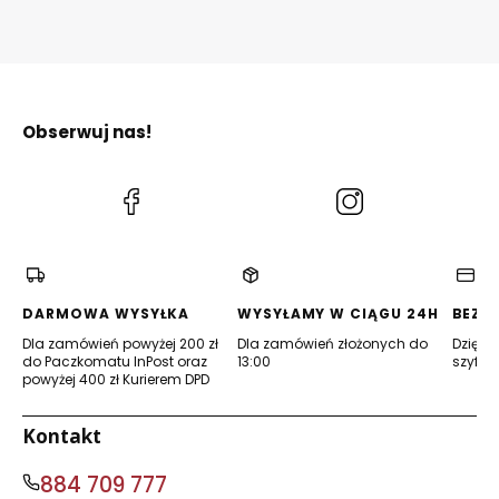
Obserwuj nas!
(Otwiera
(Otwiera
się
się
w
w
nowej
nowej
karcie)
karcie)
DARMOWA WYSYŁKA
WYSYŁAMY W CIĄGU 24H
BEZP
Dla zamówień powyżej 200 zł
Dla zamówień złożonych do
Dzięki 
do Paczkomatu InPost oraz
13:00
szyfro
powyżej 400 zł Kurierem DPD
Kontakt
884 709 777