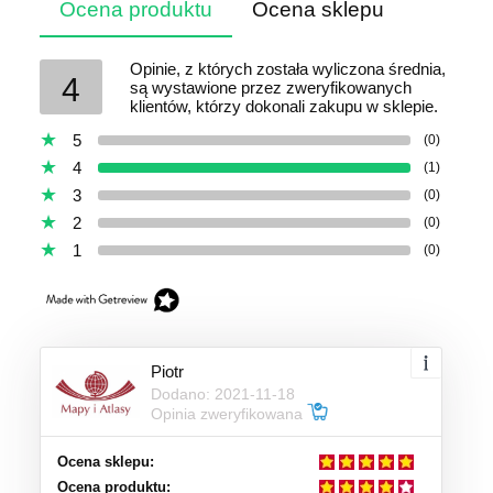
Ocena produktu
Ocena sklepu
Opinie, z których została wyliczona średnia,
4
są wystawione przez zweryfikowanych
klientów, którzy dokonali zakupu w sklepie.
5
(0)
4
(1)
3
(0)
2
(0)
1
(0)
Piotr
Dodano: 2021-11-18
Opinia zweryfikowana
Ocena sklepu:
Ocena produktu: