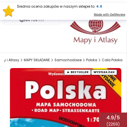
Średnia ocena zakupów w naszym sklepie to:
4.9
sklep@mapy.net.pl
Made with GetReview
884 709 777
py i Atlasy
MAPY SKŁADANE
Samochodowe
Polska
Cała Polska
BESTSELLER
WYSYŁKA 24H
4.9/5
(2269)