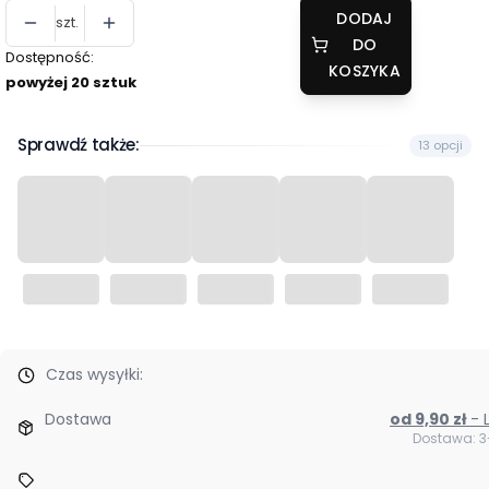
DODAJ
szt.
DO
Dostępność:
KOSZYKA
powyżej 20 sztuk
Sprawdź także:
13 opcji
Czas wysyłki:
Dostawa
od 9,90 zł
Dostawa: 3