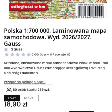
Polska 1:700 000. Laminowana mapa
samochodowa. Wyd. 2026/2027.
Gauss
Gauss
0.00
(Oceny: 0 Recenzje: 0)
Składana, laminowana mapa samochodowa Polski w skali 1:700
000 wydawnictwa Gauss zawierająca szczegółową i aktualną
sieć dróg i autostrad.
Przejdź do pełnego opisu
80
osób kupiło
269 szt.
z VAT
bez VAT
Cena
18,90 zł