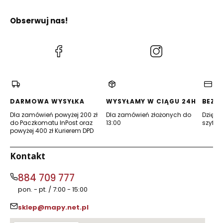
Obserwuj nas!
(Otwiera
(Otwiera
się
się
w
w
nowej
nowej
karcie)
karcie)
DARMOWA WYSYŁKA
WYSYŁAMY W CIĄGU 24H
BEZP
Dla zamówień powyżej 200 zł
Dla zamówień złożonych do
Dzięki 
do Paczkomatu InPost oraz
13:00
szyfro
powyżej 400 zł Kurierem DPD
Kontakt
884 709 777
pon. - pt. / 7:00 - 15:00
sklep@mapy.net.pl