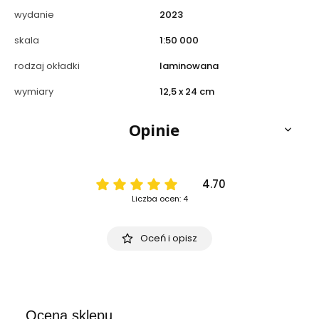
wydanie
2023
skala
1:50 000
rodzaj okładki
laminowana
wymiary
12,5 x 24 cm
Opinie
4.70
Liczba ocen: 4
Oceń i opisz
Ocena sklepu