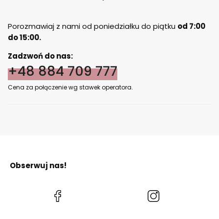
Porozmawiaj z nami od poniedziałku do piątku
od 7:00
do 15:00.
Zadzwoń do nas:
+48 884 709 777
Cena za połączenie wg stawek operatora.
Obserwuj nas!
(Otwiera
(Otwiera
się
się
w
w