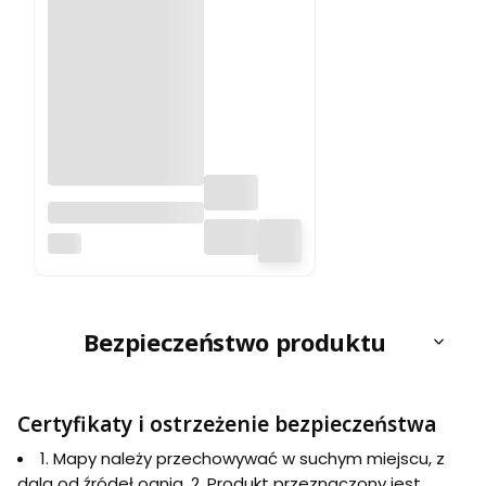
Jezioro Solińskie
1:25 000. Solina.
PLAN
Wodoodporna
mapa
kieszonkowa.
Galileos
Bezpieczeństwo produktu
Certyfikaty i ostrzeżenie bezpieczeństwa
1. Mapy należy przechowywać w suchym miejscu, z
dala od źródeł ognia. 2. Produkt przeznaczony jest