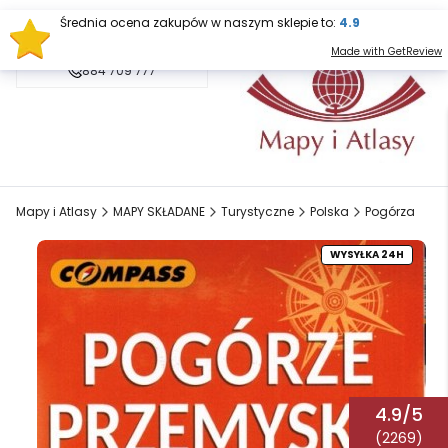
Średnia ocena zakupów w naszym sklepie to:
4.9
sklep@mapy.net.pl
Made with GetReview
884 709 777
Mapy i Atlasy
MAPY SKŁADANE
Turystyczne
Polska
Pogórza
WYSYŁKA 24H
4.9/5
(2269)