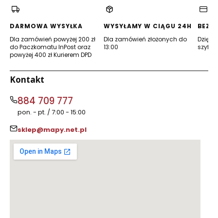
nowej
nowej
karcie)
karcie)
DARMOWA WYSYŁKA
WYSYŁAMY W CIĄGU 24H
BEZP
Dla zamówień powyżej 200 zł
Dla zamówień złożonych do
Dzięki 
do Paczkomatu InPost oraz
13:00
szyfro
powyżej 400 zł Kurierem DPD
Kontakt
884 709 777
pon. - pt. / 7:00 - 15:00
sklep@mapy.net.pl