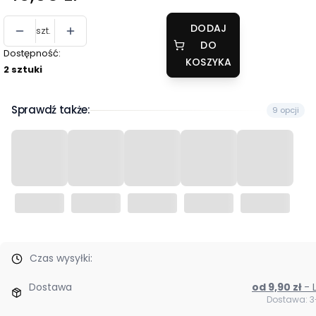
DODAJ
szt.
DO
Dostępność:
KOSZYKA
2 sztuki
Sprawdź także:
9 opcji
Czas wysyłki:
Dostawa
od 9,90 zł
Dostawa: 3