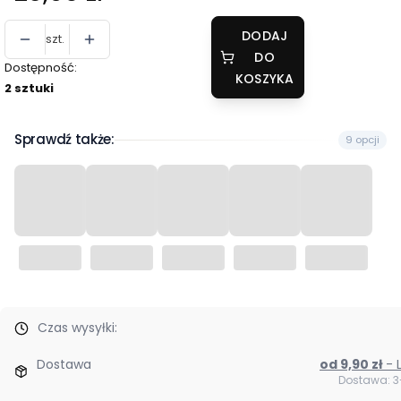
DODAJ
szt.
DO
Dostępność:
KOSZYKA
2 sztuki
Sprawdź także:
9 opcji
Czas wysyłki:
Dostawa
od 9,90 zł
Dostawa: 3