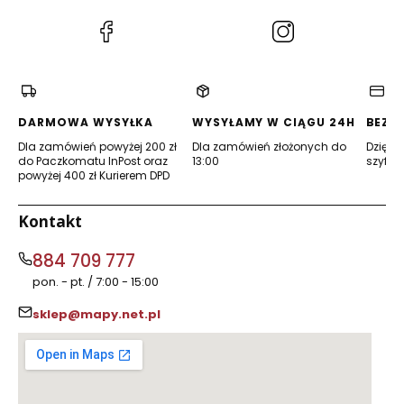
(Otwiera
(Otwiera
się
się
w
w
nowej
nowej
karcie)
karcie)
DARMOWA WYSYŁKA
WYSYŁAMY W CIĄGU 24H
BEZP
Dla zamówień powyżej 200 zł
Dla zamówień złożonych do
Dzięki 
do Paczkomatu InPost oraz
13:00
szyfro
powyżej 400 zł Kurierem DPD
Kontakt
884 709 777
pon. - pt. / 7:00 - 15:00
sklep@mapy.net.pl