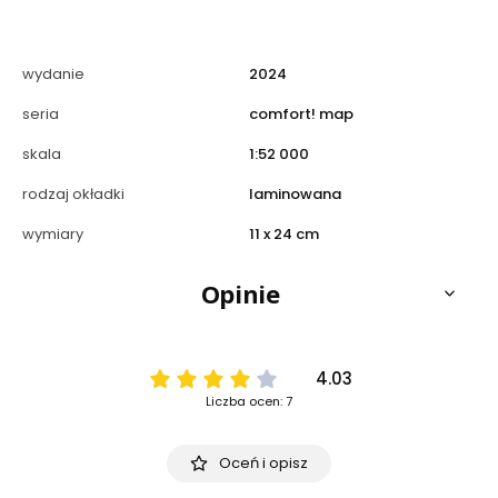
wydanie
2024
seria
comfort! map
skala
1:52 000
rodzaj okładki
laminowana
wymiary
11 x 24 cm
Opinie
4.03
Liczba ocen: 7
Oceń i opisz