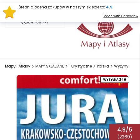
Średnia ocena zakupów w naszym sklepie to:
4.9
sklep@mapy.net.pl
Made with GetReview
884 709 777
Mapy i Atlasy
MAPY SKŁADANE
Turystyczne
Polska
Wyżyny
WYSYŁKA 24H
4.9/5
(2269)