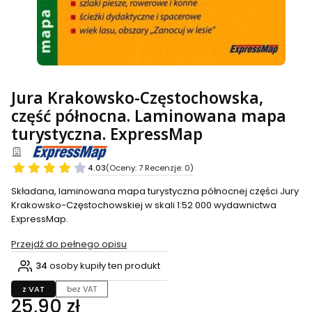
Jura Krakowsko-Częstochowska,
część północna. Laminowana mapa
turystyczna. ExpressMap
4.03
(Oceny: 7 Recenzje: 0)
Składana, laminowana mapa turystyczna północnej części Jury
Krakowsko-Częstochowskiej w skali 1:52 000 wydawnictwa
ExpressMap.
Przejdź do pełnego opisu
34
osoby kupiły ten produkt
z VAT
bez VAT
Cena
25,90 zł