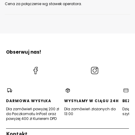
Cena za połączenie wg stawek operatora.
Obserwuj nas!
(Otwiera
(Otwiera
się
się
w
w
nowej
nowej
karcie)
karcie)
DARMOWA WYSYŁKA
WYSYŁAMY W CIĄGU 24H
BEZP
Dla zamówień powyżej 200 zł
Dla zamówień złożonych do
Dzięki 
do Paczkomatu InPost oraz
13:00
szyfro
powyżej 400 zł Kurierem DPD
Kontakt