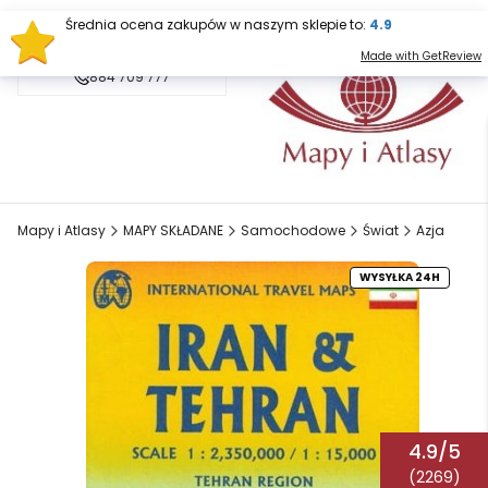
Średnia ocena zakupów w naszym sklepie to:
4.9
sklep@mapy.net.pl
Made with GetReview
884 709 777
Mapy i Atlasy
MAPY SKŁADANE
Samochodowe
Świat
Azja
WYSYŁKA 24H
4.9/5
(2269)