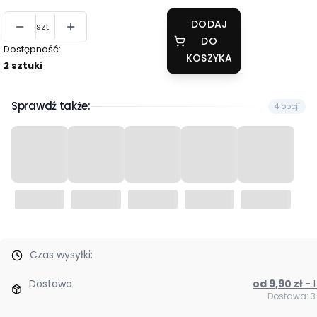
DODAJ
szt.
DO
Dostępność:
KOSZYKA
2 sztuki
Sprawdź także:
4 opcji
Czas wysyłki:
Dostawa
od 9,90 zł
Dostawa: 3