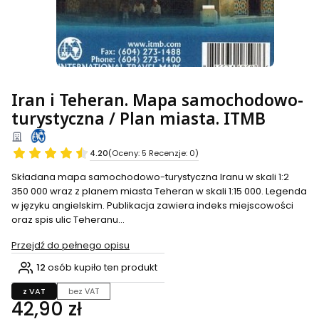
Iran i Teheran. Mapa samochodowo-
turystyczna / Plan miasta. ITMB
4.20
(Oceny: 5 Recenzje: 0)
Składana mapa samochodowo-turystyczna Iranu w skali 1:2
350 000 wraz z planem miasta Teheran w skali 1:15 000. Legenda
w języku angielskim. Publikacja zawiera indeks miejscowości
oraz spis ulic Teheranu...
Przejdź do pełnego opisu
12
osób kupiło ten produkt
z VAT
bez VAT
Cena
42,90 zł