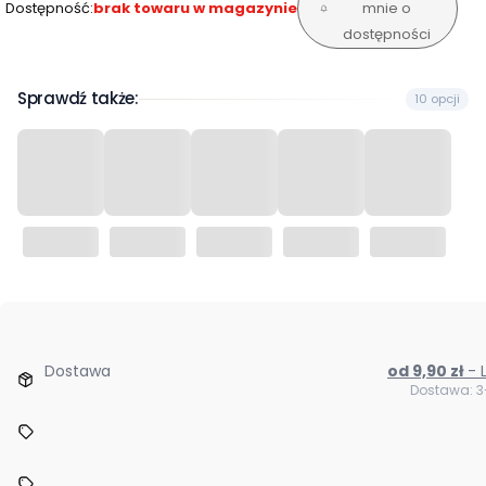
Dostępność:
brak towaru w magazynie
mnie o
dostępności
Sprawdź także:
10 opcji
Dostawa
od 9,90 zł
Dostawa: 3