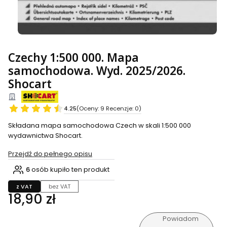
Czechy 1:500 000. Mapa
samochodowa. Wyd. 2025/2026.
Shocart
4.25
(Oceny: 9 Recenzje: 0)
Składana mapa samochodowa Czech w skali 1:500 000
wydawnictwa Shocart.
Przejdź do pełnego opisu
6
osób kupiło ten produkt
z VAT
bez VAT
Cena
18,90 zł
Powiadom