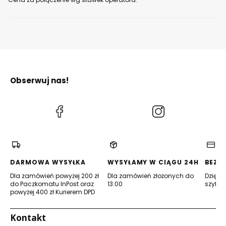
Obserwuj nas!
(Otwiera
(Otwiera
się
się
w
w
nowej
nowej
karcie)
karcie)
DARMOWA WYSYŁKA
WYSYŁAMY W CIĄGU 24H
BEZP
Dla zamówień powyżej 200 zł
Dla zamówień złożonych do
Dzięki 
do Paczkomatu InPost oraz
13:00
szyfro
powyżej 400 zł Kurierem DPD
Kontakt