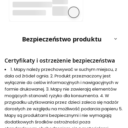
Czechy 1:500 000.
Mapa
FREYTAG & BERNDT
samochodowa
kempingów.
Freytag & Berndt
Bezpieczeństwo produktu
Certyfikaty i ostrzeżenie bezpieczeństwa
1. Mapy należy przechowywać w suchym miejscu, z
dala od źródeł ognia. 2. Produkt przeznaczony jest
wyłącznie do celów informacyjnych i nawigacyjnych w
formie drukowanej. 3. Mapy nie zawierają elementów
mogących stanowić ryzyko dla konsumenta. 4. W
przypadku użytkowania przez dzieci zaleca się nadzór
dorosłych ze względu na możliwość podarcia papieru 5.
Mapy są produktami bezpiecznymi i nie wymagają
dodatkowych środków ostrożności poza