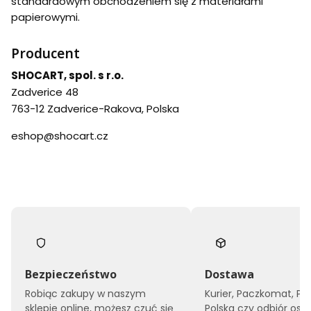
standardowym obchodzeniem się z materiałami
papierowymi.
Producent
SHOCART, spol. s r.o.
Zadverice 48
763-12 Zadverice-Rakova, Polska
eshop@shocart.cz
Bezpieczeństwo
Dostawa
Robiąc zakupy w naszym
Kurier, Paczkomat, Po
sklepie online, możesz czuć się
Polska czy odbiór oso