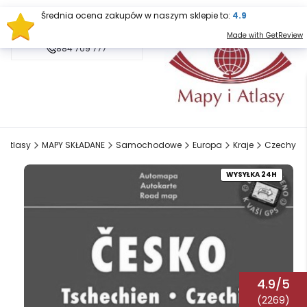
Średnia ocena zakupów w naszym sklepie to:
4.9
sklep@mapy.net.pl
Made with GetReview
884 709 777
i Atlasy
MAPY SKŁADANE
Samochodowe
Europa
Kraje
Czechy
WYSYŁKA 24H
4.9/5
(2269)