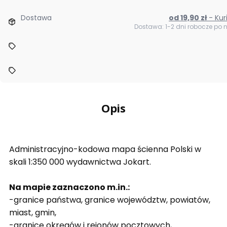
Dostawa
od 19,90 zł
- Ku
Dostawa: 1-2 dni robocze po
Opis
Administracyjno-kodowa mapa ścienna Polski w
skali 1:350 000 wydawnictwa Jokart.
Na mapie zaznaczono m.in.:
-granice państwa, granice województw, powiatów,
miast, gmin,
-granice okręgów i rejonów pocztowych,