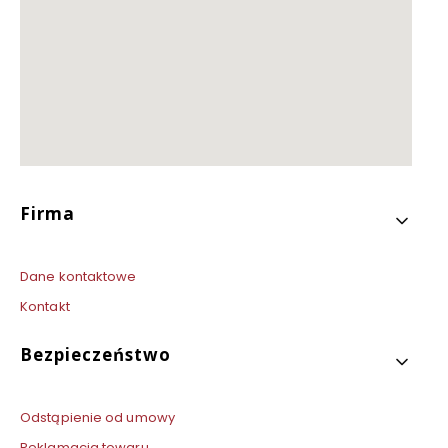
Linki w stopce
Firma
Dane kontaktowe
Kontakt
Bezpieczeństwo
Odstąpienie od umowy
Reklamacja towaru