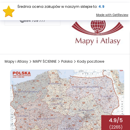
Średnia ocena zakupów w naszym sklepie to:
4.9
sklep@mapy.net.pl
Made with GetReview
884 709 777
Mapy i Atlasy
MAPY ŚCIENNE
Polska
Kody pocztowe
4.9/5
(2265)