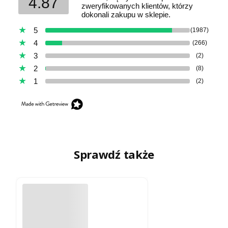
4.87
zweryfikowanych klientów, którzy
dokonali zakupu w sklepie.
5
(1987)
4
(266)
3
(2)
2
(8)
1
(2)
Sprawdź także