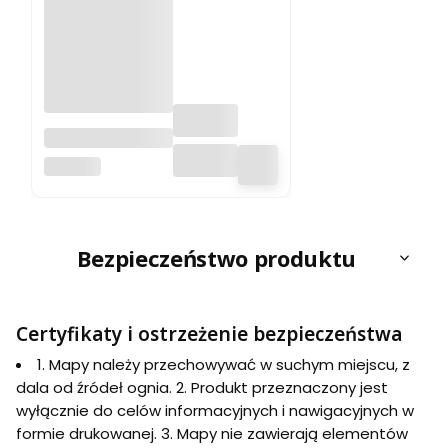
Polska 1:700 000.
Mapa ścienna
ARTGLOB
administracyjno-
drogowa. Kody
pocztowe. Wyd.
2026
Bezpieczeństwo produktu
Certyfikaty i ostrzeżenie bezpieczeństwa
1. Mapy należy przechowywać w suchym miejscu, z
dala od źródeł ognia. 2. Produkt przeznaczony jest
wyłącznie do celów informacyjnych i nawigacyjnych w
formie drukowanej. 3. Mapy nie zawierają elementów