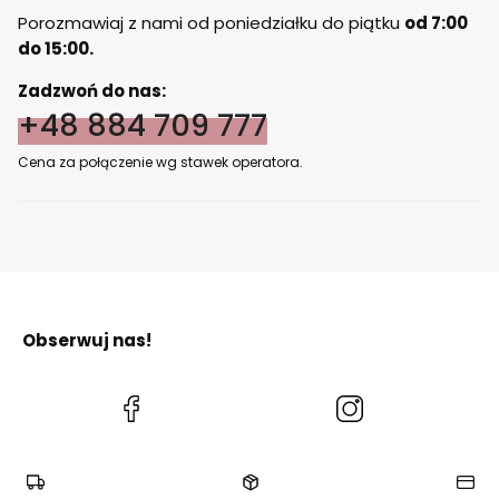
Porozmawiaj z nami od poniedziałku do piątku
od 7:00
do 15:00.
Zadzwoń do nas:
+48 884 709 777
Cena za połączenie wg stawek operatora.
Obserwuj nas!
(Otwiera
(Otwiera
się
się
w
w
nowej
nowej