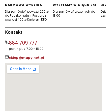
karcie)
karcie)
DARMOWA WYSYŁKA
WYSYŁAMY W CIĄGU 24H
BEZP
Dla zamówień powyżej 200 zł
Dla zamówień złożonych do
Dzięki 
do Paczkomatu InPost oraz
13:00
szyfro
powyżej 400 zł Kurierem DPD
Kontakt
884 709 777
pon. - pt. / 7:00 - 15:00
sklep@mapy.net.pl