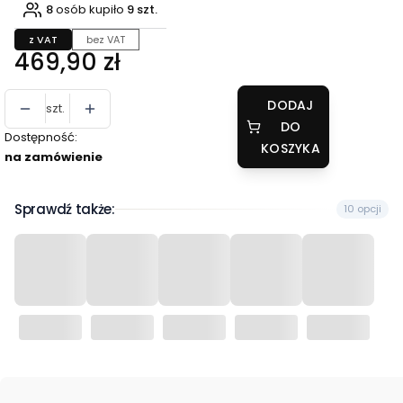
8
osób kupiło
9 szt.
z VAT
bez VAT
Cena
469,90 zł
DODAJ
szt.
DO
Dostępność:
KOSZYKA
na zamówienie
Sprawdź także:
10 opcji