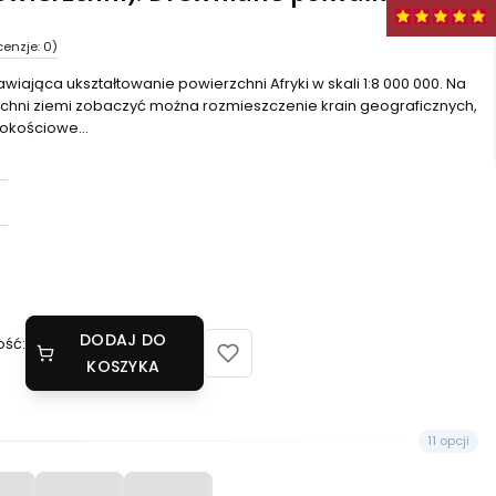
cenzje: 0)
iająca ukształtowanie powierzchni Afryki w skali 1:8 000 000. Na
rzchni ziemi zobaczyć można rozmieszczenie krain geograficznych,
okościowe...
DODAJ DO
ość:
KOSZYKA
11 opcji