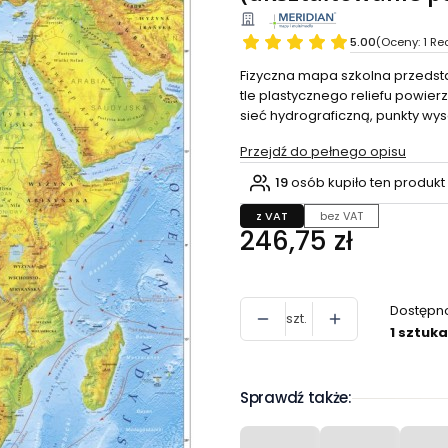
5.00
(Oceny: 1 Re
Fizyczna mapa szkolna przedstaw
tle plastycznego reliefu powie
sieć hydrograficzną, punkty wys
Przejdź do pełnego opisu
19
osób kupiło ten produkt
z VAT
bez VAT
Cena
246,75 zł
Dostępn
szt.
1 sztuka
Sprawdź także: