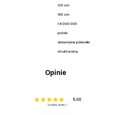
120 cm
160 cm
1:8 000 000
polski
drewniane półwałki
strukturalny
Opinie
5.00
Liczba ocen: 1