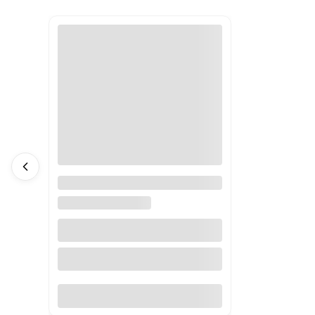
Afryka 1:8 000 000. Mapa
ścienna polityczna. MI
MAPS INTERNATIONAL
Do koszyka