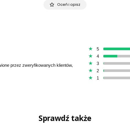
Oceń i opisz
5
4
3
awione przez zweryfikowanych klientów,
2
1
Sprawdź także