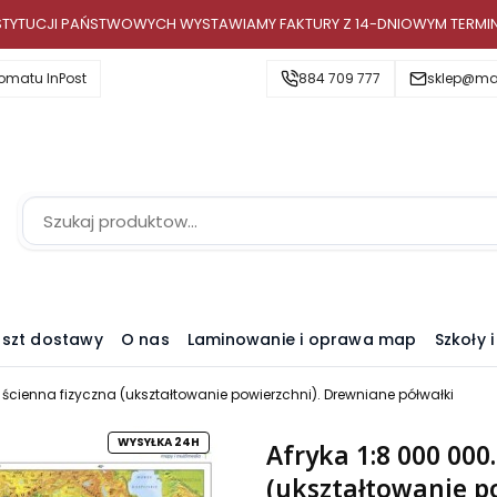
INSTYTUCJI PAŃSTWOWYCH WYSTAWIAMY FAKTURY Z 14-DNIOWYM TERMI
omatu InPost
884 709 777
sklep@map
szt dostawy
O nas
Laminowanie i oprawa map
Szkoły 
 ścienna fizyczna (ukształtowanie powierzchni). Drewniane półwałki
WYSYŁKA 24H
Afryka 1:8 000 000
(ukształtowanie p