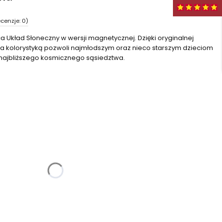
cenzje: 0)
a Układ Słoneczny w wersji magnetycznej. Dzięki oryginalnej
oka kolorystyką pozwoli najmłodszym oraz nieco starszym dzieciom
 najbliższego kosmicznego sąsiedztwa.
żnić się ceną