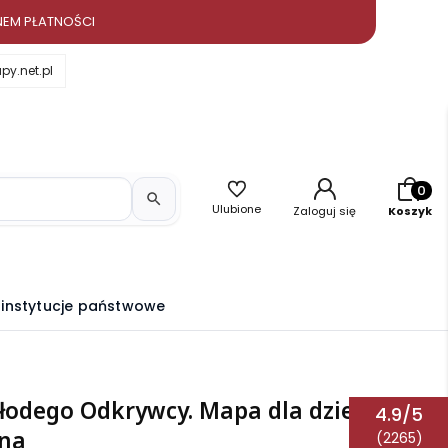
NEM PŁATNOŚCI
y.net.pl
Produkt
Ulubione
Zaloguj się
Koszyk
i instytucje państwowe
łodego Odkrywcy. Mapa dla dzieci.
4.9/5
na
(2265)