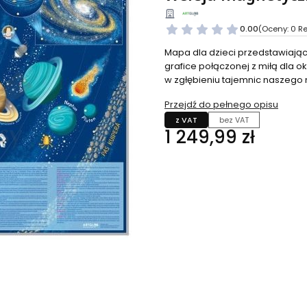
0.00
(Oceny: 0 Re
Mapa dla dzieci przedstawiając
grafice połączonej z miłą dla 
w zgłębieniu tajemnic naszego
Przejdź do pełnego opisu
z VAT
bez VAT
Cena
1 249,99 zł
Wybierz wariant produktu:
Poszczególne warianty mogą ró
*
kolor ramy
Wybierz
*
rodzaj laminatu
Wybierz