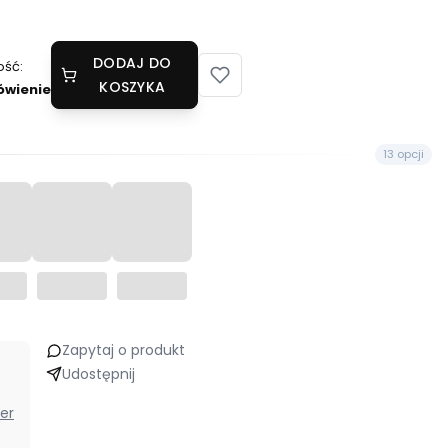
DODAJ DO
ość:
KOSZYKA
ówienie
13 opcji
Zapytaj o produkt
Udostępnij
ier