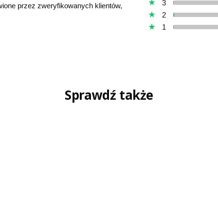
3
awione przez zweryfikowanych klientów,
2
1
Sprawdź także