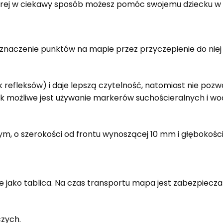
rej w ciekawy sposób możesz pomóc swojemu dziecku w ro
znaczenie punktów na mapie przez przyczepienie do nie
k refleksów) i daje lepszą czytelność, natomiast nie po
k możliwe jest używanie markerów suchościeralnych i wo
ym, o szerokości od frontu wynoszącej 10 mm i głębokośc
 jako tablica. Na czas transportu mapa jest zabezpiecz
czych.