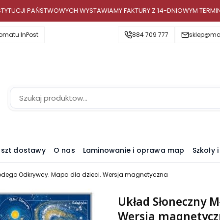
INSTYTUCJI PAŃSTWOWYCH WYSTAWIAMY FAKTURY Z 14-DNIOWYM TERMI
omatu InPost
884 709 777
sklep@map
szt dostawy
O nas
Laminowanie i oprawa map
Szkoły 
odego Odkrywcy. Mapa dla dzieci. Wersja magnetyczna
Układ Słoneczny M
Wersja magnetycz