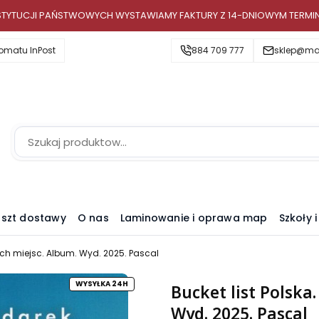
INSTYTUCJI PAŃSTWOWYCH WYSTAWIAMY FAKTURY Z 14-DNIOWYM TERMI
omatu InPost
884 709 777
sklep@map
szt dostawy
O nas
Laminowanie i oprawa map
Szkoły 
tych miejsc. Album. Wyd. 2025. Pascal
WYSYŁKA 24H
Bucket list Polska
Wyd. 2025. Pascal