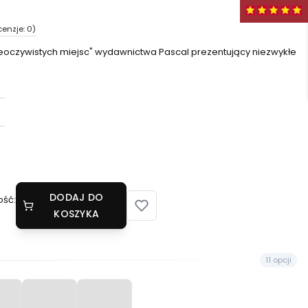
cenzje: 0)
 nieoczywistych miejsc" wydawnictwa Pascal prezentujący niezwykłe
DODAJ DO
ość:
KOSZYKA
11 opcji