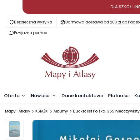
DLA SZKÓŁ I 
Bezpieczna wysyłka
Darmowa dostawa od 200 zł do Paczk
Przyjazna pomoc
Oferta
Nowości
Dane kontaktowe
Płatności
Ko
Mapy i Atlasy
KSIĄŻKI
Albumy
Bucket list Polska. 365 nieoczywis