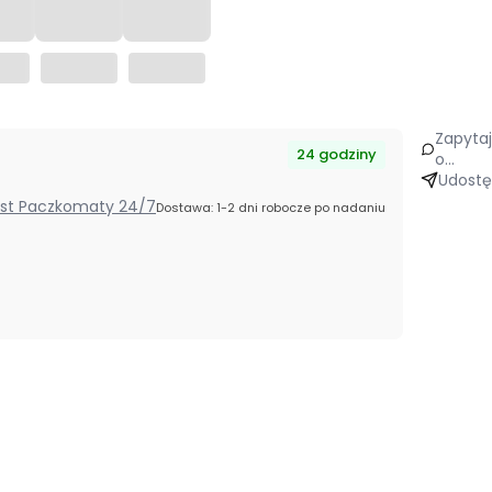
Zapyta
24 godziny
o
produk
Udostę
Post Paczkomaty 24/7
Dostawa: 1-2 dni robocze po nadaniu