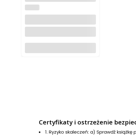
Przewodnik. Pascal
PASCAL
Do koszyka
Certyfikaty i ostrzeżenie bezpi
1. Ryzyko skaleczeń: a) Sprawdź książkę