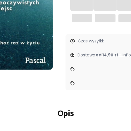
Czas wysyłki:
Dostawa
od 14,90 zł
- In
Opis