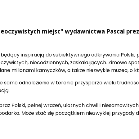
nieoczywistych miejsc" wydawnictwa Pascal pre
k będący inspiracją do subiektywnego odkrywania Polski,
nieoczywistych, niecodziennych, zaskakujących. Zimowe sp
iane milionami kamyczków, a także niezwykłe muzea, o któ
nie samo odnalezienie w terenie przysparza wielu trudnoś
cją.
braz Polski, pełnej wrażeń, ulotnych chwil i niesamowit
podarka. Może stać się początkiem niezwykłej przygody d