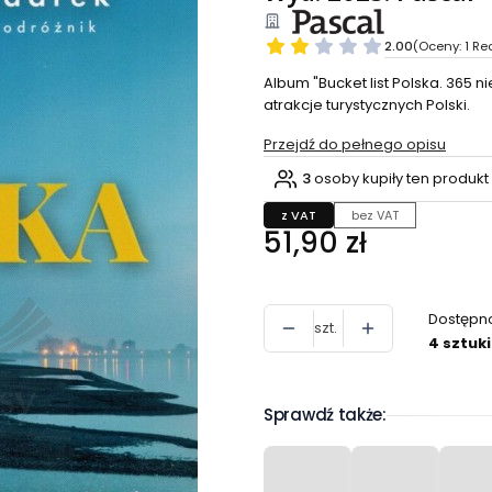
2.00
(Oceny: 1 Re
Album "Bucket list Polska. 365
atrakcje turystycznych Polski.
Przejdź do pełnego opisu
3
osoby kupiły ten produkt
z VAT
bez VAT
Cena
51,90 zł
Dostępn
szt.
4 sztuki
Sprawdź także: