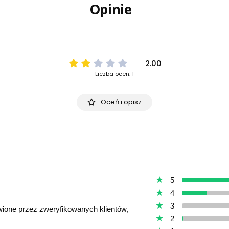
Opinie
2.00
Liczba ocen: 1
Oceń i opisz
5
4
3
awione przez zweryfikowanych klientów,
2