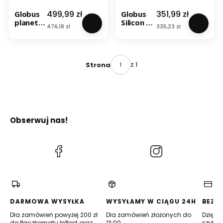
Cena
Cena
499,99 zł
351,99 zł
Globus
Globus
planety
Silicon 30
Cena
Cena
476,18 zł
335,23 zł
Mars.
cm.
Podświe
Wersja
tlany.
klasyczn
National
a.
Geograp
Podświet
z 1
Strona
hic
lany.
National
Geograp
hic
Obserwuj nas!
(Otwiera
(Otwiera
się
się
w
w
nowej
nowej
karcie)
karcie)
DARMOWA WYSYŁKA
WYSYŁAMY W CIĄGU 24H
BEZP
Dla zamówień powyżej 200 zł
Dla zamówień złożonych do
Dzięki 
do Paczkomatu InPost oraz
13:00
szyfro